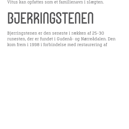
Vitus kan opfattes som et familienavn i slægten.
Bjerringstenen
Bjerringstenen er den seneste i rækken af 25-30
runesten, der er fundet i Gudenå- og Nørreådalen. Den
kom frem i 1998 i forbindelse med restaurering af
Bjerring kirke. Den blev fundet liggende, helt tildækket,
under indgangsstenen ved nordportalen.
Der var tale om en af de større runesten, idet den er 225
cm høj og 135 cm bred. Selvom runerne på stenen var
temmelig beskadiget ved tidligere restaureringer, bl.a.
havde man ved en kabelunderføring under
indgangstrinet hugget en ret stor fordybning i forsiden,
lykkedes det Nationalmuseets runeeksperter at læse og
oversætte indskriften :”Thorgunn, Karlungs datter, rejste
stenen efter Thure sin ægtemand, Tholfs søn, på .. men
Tue Smed, hans Frænde huggede stenen fra sin plads,
men … Ingulf “.
Indskriften bekræfter den antagelse, at smeden indtog