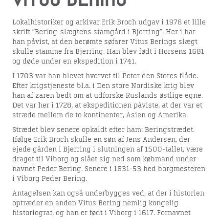
Lokalhistoriker og arkivar Erik Broch udgav i 1976 et lille
skrift ”Bering-slægtens stamgård i Bjerring”. Her i har
han påvist, at den berømte søfarer Vitus Berings slægt
skulle stamme fra Bjerring. Han blev født i Horsens 1681
og døde under en ekspedition i 1741.
I 1703 var han blevet hvervet til Peter den Stores flåde.
Efter krigstjeneste bl.a. i Den store Nordiske krig blev
han af zaren bedt om at udforske Ruslands østlige egne.
Det var her i 1728, at ekspeditionen påviste, at der var et
stræde mellem de to kontinenter, Asien og Amerika.
Strædet blev senere opkaldt efter ham: Beringstrædet.
Ifølge Erik Broch skulle en søn af Jens Andersen, der
ejede gården i Bjerring i slutningen af 1500-tallet, være
draget til Viborg og slået sig ned som købmand under
navnet Peder Bering. Senere i 1631-53 hed borgmesteren
i Viborg Peder Bering.
Antagelsen kan også underbygges ved, at der i historien
optræder en anden Vitus Bering nemlig kongelig
historiograf, og han er født i Viborg i 1617. Fornavnet