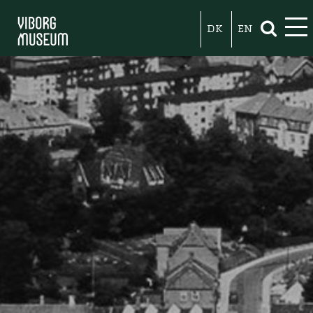
DK
EN