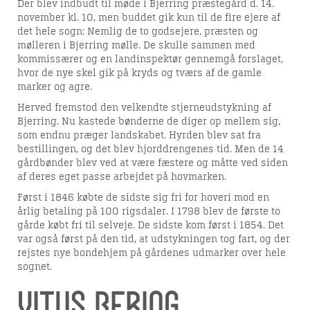
Der blev indbudt til møde i Bjerring præstegård d. 14.
november kl. 10, men buddet gik kun til de fire ejere af
det hele sogn: Nemlig de to godsejere, præsten og
mølleren i Bjerring mølle. De skulle sammen med
kommissærer og en landinspektør gennemgå forslaget,
hvor de nye skel gik på kryds og tværs af de gamle
marker og agre.
Herved fremstod den velkendte stjerneudstykning af
Bjerring. Nu kastede bønderne de diger op mellem sig,
som endnu præger landskabet. Hyrden blev sat fra
bestillingen, og det blev hjorddrengenes tid. Men de 14
gårdbønder blev ved at være fæstere og måtte ved siden
af deres eget passe arbejdet på hovmarken.
Først i 1846 købte de sidste sig fri for hoveri mod en
årlig betaling på 100 rigsdaler. I 1798 blev de første to
gårde købt fri til selveje. De sidste kom først i 1854. Det
var også først på den tid, at udstykningen tog fart, og der
rejstes nye bondehjem på gårdenes udmarker over hele
sognet.
Vitus Bering