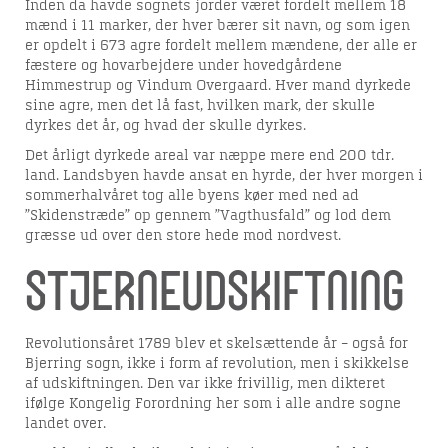
Inden da havde sognets jorder været fordelt mellem 18
mænd i 11 marker, der hver bærer sit navn, og som igen
er opdelt i 673 agre fordelt mellem mændene, der alle er
fæstere og hovarbejdere under hovedgårdene
Himmestrup og Vindum Overgaard. Hver mand dyrkede
sine agre, men det lå fast, hvilken mark, der skulle
dyrkes det år, og hvad der skulle dyrkes.
Det årligt dyrkede areal var næppe mere end 200 tdr.
land. Landsbyen havde ansat en hyrde, der hver morgen i
sommerhalvåret tog alle byens køer med ned ad
”Skidenstræde” op gennem ”Vagthusfald” og lod dem
græsse ud over den store hede mod nordvest.
Stjerneudskiftning
Revolutionsåret 1789 blev et skelsættende år – også for
Bjerring sogn, ikke i form af revolution, men i skikkelse
af udskiftningen. Den var ikke frivillig, men dikteret
ifølge Kongelig Forordning her som i alle andre sogne
landet over.