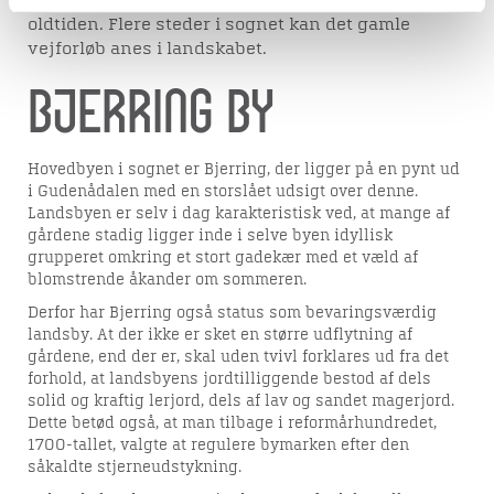
formodes have været i brug helt tilbage til
oldtiden. Flere steder i sognet kan det gamle
vejforløb anes i landskabet.
Bjerring by
Hovedbyen i sognet er Bjerring, der ligger på en pynt ud
i Gudenådalen med en storslået udsigt over denne.
Landsbyen er selv i dag karakteristisk ved, at mange af
gårdene stadig ligger inde i selve byen idyllisk
grupperet omkring et stort gadekær med et væld af
blomstrende åkander om sommeren.
Derfor har Bjerring også status som bevaringsværdig
landsby. At der ikke er sket en større udflytning af
gårdene, end der er, skal uden tvivl forklares ud fra det
forhold, at landsbyens jordtilliggende bestod af dels
solid og kraftig lerjord, dels af lav og sandet magerjord.
Dette betød også, at man tilbage i reformårhundredet,
1700-tallet, valgte at regulere bymarken efter den
såkaldte stjerneudstykning.