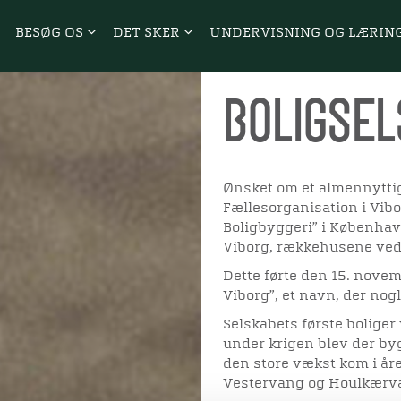
BESØG OS
DET SKER
UNDERVISNING OG LÆRIN
Boligsel
Ønsket om et almennyttigt
Fællesorganisation i Vib
Boligbyggeri” i København
Viborg, rækkehusene ved S
Dette førte den 15. novemb
Viborg”, et navn, der nogl
Selskabets første boliger
under krigen blev der by
den store vækst kom i år
Vestervang og Houlkærv