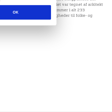
vej og Danmarksvej. Byggeriet var tegnet af arkitekt
opført fra 1950 til 1955. Det rummer i alt 233
OK
størrelse, her iblandt 32 lejligheder til folke- og
ede er taget i 1960.