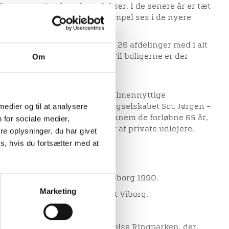
 fleretages ejendomskomplekser. I de senere år er tæt
re populær, som det for eksempel ses i de nyere
en og Overlundparken.
vember 2000 havde selskabet 26 afdelinger med i alt
Om
næsten 100 ungdomsboliger. Til boligerne er der
samt nogle gæstelejligheder.
ar sammen med byens andet almennyttige
 medier og til at analysere
dets Boligselskab”, i dag Boligselskabet Sct. Jørgen –
jningslejligheder i Viborg gennem de forløbne 65 år,
 for sociale medier,
e senere år, er bygget boliger af private udlejere.
e oplysninger, du har givet
s, hvis du fortsætter med at
0
udgivet af Boligselskabet Viborg 1990.
Marketing
ovember 2000, Boligselskabet Viborg.
gselskabet Viborgs blokbebyggelse Ringparken, der