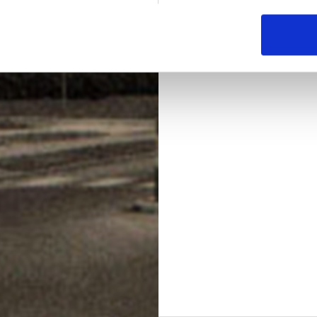
ligger imellem Indre Ring
J.M. Danielsen, og det er 
lejligheder af varierende 
invalidepensionister. Bill