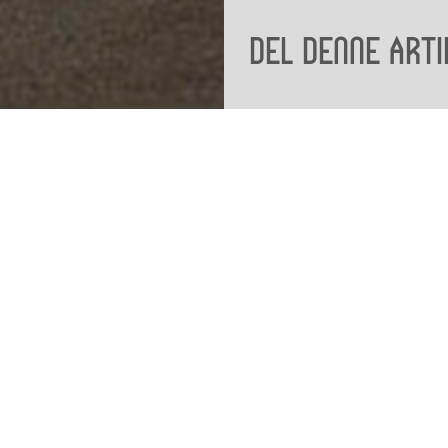
Del denne arti
Viden
Tilgæng
Nyere tid
Tilgæng
Samlingen på Viborg
Museum
Publikationer
org
Projekter og netværk
Arkæologi