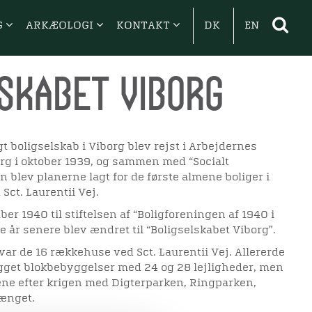
G
ARKÆOLOGI
KONTAKT
DK
EN
skabet Viborg
 boligselskab i Viborg blev rejst i Arbejdernes
org i oktober 1939, og sammen med “Socialt
 blev planerne lagt for de første almene boliger i
ct. Laurentii Vej.
er 1940 til stiftelsen af “Boligforeningen af 1940 i
e år senere blev ændret til “Boligselskabet Viborg”.
 var de 16 rækkehuse ved Sct. Laurentii Vej. Allererde
gget blokbebyggelser med 24 og 28 lejligheder, men
ene efter krigen med Digterparken, Ringparken,
ænget.