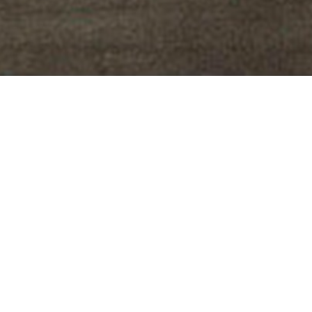
Besøg os
Om Viborg Museum
Museum Wibergis
Kontakt os
Domkirkekvarteret
Museets strategi
De fem Halder
Privatlivspolitik
Hvolris Jernalderlandsby
Bliv medlem af Vib
Museumsforening
E' Bindstouw
Viborg Museums
årsberetning