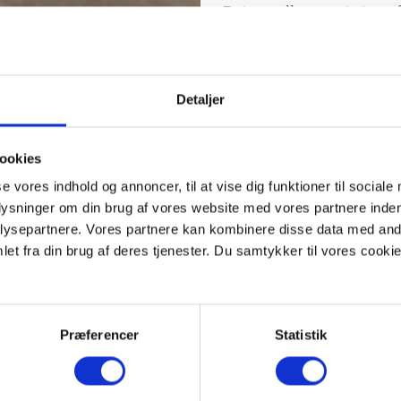
Det var alle meget store,
lav bebyggelse blevet me
bebyggelser Nørresøpark
Ved 60 års jubilæet i no
Detaljer
2548 lejligheder, heraf 
vaskerier og festlokaler 
ookies
Boligselskabet Viborg h
se vores indhold og annoncer, til at vise dig funktioner til sociale
boligselskab – Erhvervsrå
præget byggeriet af udle
plysninger om din brug af vores website med vores partnere inden
selv om der også, især i d
ysepartnere. Vores partnere kan kombinere disse data med andr
et fra din brug af deres tjenester. Du samtykker til vores cookie
Litteratur
Boliger i Viborg 1940-199
Præferencer
Statistik
Lejlighedsavisen nr.5, n
Billede til venstre: Boli