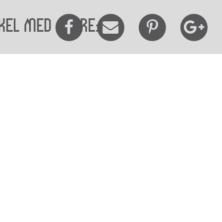
kel med andre:
elighedserklæring
Mød os her
elighed på websitet