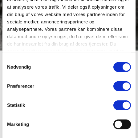
at analysere vores trafik. Vi deler også oplysninger om
din brug af vores website med vores partnere inden for
sociale medier, annonceringspartnere og
analysepartnere. Vores partnere kan kombinere disse
data med andre oplysninger, du har givet dem, eller som
de har indsamlet fra din brug af deres tjenester. Du
samtykker til vores cookies, hvis du fortsætter med at
anvende vores hjemmeside.
Boye, Jens Georg
Samtykkevalg
Nødvendig
Købmand
Præferencer
Nytorv, Viborg
Statistik
Født: 12-08-1812 —
Marketing