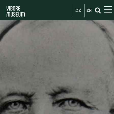
DK
EN