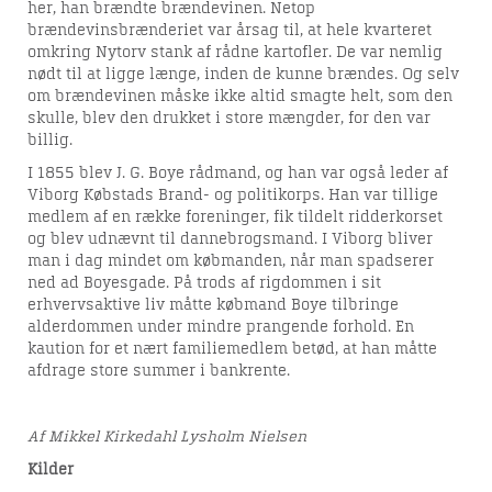
her, han brændte brændevinen. Netop
brændevinsbrænderiet var årsag til, at hele kvarteret
omkring Nytorv stank af rådne kartofler. De var nemlig
nødt til at ligge længe, inden de kunne brændes. Og selv
om brændevinen måske ikke altid smagte helt, som den
skulle, blev den drukket i store mængder, for den var
billig.
I 1855 blev J. G. Boye rådmand, og han var også leder af
Viborg Købstads Brand- og politikorps. Han var tillige
medlem af en række foreninger, fik tildelt ridderkorset
og blev udnævnt til dannebrogsmand. I Viborg bliver
man i dag mindet om købmanden, når man spadserer
ned ad Boyesgade. På trods af rigdommen i sit
erhvervsaktive liv måtte købmand Boye tilbringe
alderdommen under mindre prangende forhold. En
kaution for et nært familiemedlem betød, at han måtte
afdrage store summer i bankrente.
Af Mikkel Kirkedahl Lysholm Nielsen
Kilder