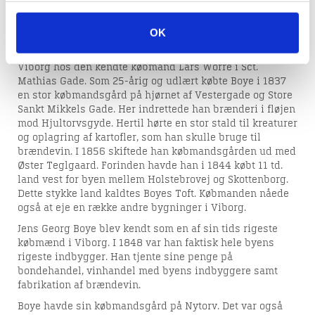
Død: 09-02-1904
OK
Jens Georg Boye var en lille, energisk mand. Han var søn
af en skovfoged i Silkeborg, men kom i handelslære i
Viborg hos den kendte købmand Lars Worre i Sct.
Mathias Gade. Som 25-årig og udlært købte Boye i 1837
en stor købmandsgård på hjørnet af Vestergade og Store
Sankt Mikkels Gade. Her indrettede han brænderi i fløjen
mod Hjultorvsgyde. Hertil hørte en stor stald til kreaturer
og oplagring af kartofler, som han skulle bruge til
brændevin. I 1856 skiftede han købmandsgården ud med
Øster Teglgaard. Forinden havde han i 1844 købt 11 td.
land vest for byen mellem Holstebrovej og Skottenborg.
Dette stykke land kaldtes Boyes Toft. Købmanden nåede
også at eje en række andre bygninger i Viborg.
Jens Georg Boye blev kendt som en af sin tids rigeste
købmænd i Viborg. I 1848 var han faktisk hele byens
rigeste indbygger. Han tjente sine penge på
bondehandel, vinhandel med byens indbyggere samt
fabrikation af brændevin.
Boye havde sin købmandsgård på Nytorv. Det var også