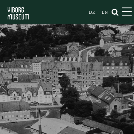
DK
EN