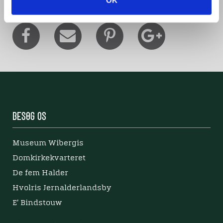
OK
Besøg os
Museum Wibergis
Domkirkekvarteret
De fem Halder
Hvolris Jernalderlandsby
E' Bindstouw