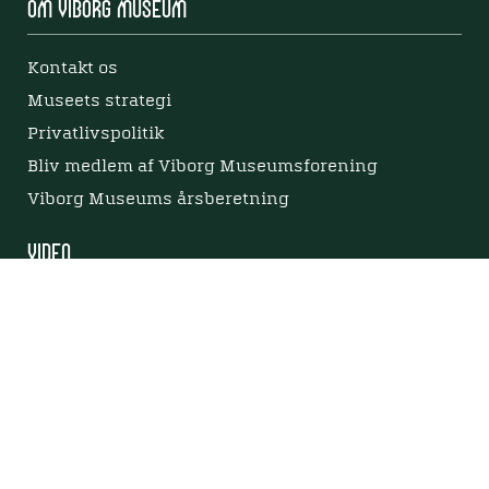
Om Viborg Museum
Kontakt os
Museets strategi
Privatlivspolitik
Bliv medlem af Viborg Museumsforening
Viborg Museums årsberetning
Viden
Nyere tid
Samlingen på Viborg Museum
Publikationer
Projekter og netværk
Arkæologi