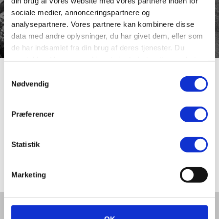
din brug af vores website med vores partnere inden for
sociale medier, annonceringspartnere og
analysepartnere. Vores partnere kan kombinere disse
data med andre oplysninger, du har givet dem, eller som
de har indsamlet fra din brug af deres tjenester. Du
samtykker til vores cookies, hvis du fortsætter med at
anvende vores hjemmeside.
Samtykkevalg
Bragesvej
Nødvendig
Præferencer
Bragesvej blev navngivet i 1931 efter skjaldenes gud,
Brage. Vejen ligger i den nordlige bydel i villakvarteret
mellem Nørremøllevej og Gl. Aalborgvej, hvor alle vejene
Statistik
er opkaldt efter de gamle nordiske guder eller har navne
fra den nordiske mytologi.
Marketing
Del denne artikel med andre: