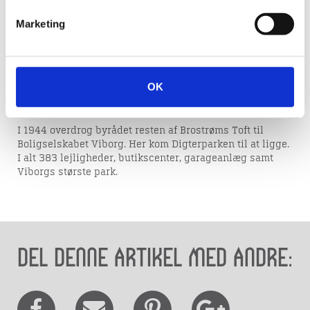
I 1942 vedtog byrådet at opkalde en række veje i den
Marketing
syd-østlige del af området efter danske digtere. I midten
af 1940’erne var kun en lille håndfuld grunde udstykket
langs den sydligste del af Holbergsvej, men i løbet af de
næste 10 år opstod villaerne i Digterkvarteret.
OK
Næsten alle husene var indrettet med to lejligheder på
grund af den store boligmangel.
I 1944 overdrog byrådet resten af Brostrøms Toft til
Boligselskabet Viborg. Her kom Digterparken til at ligge.
I alt 383 lejligheder, butikscenter, garageanlæg samt
Viborgs største park.
Del denne artikel med andre: