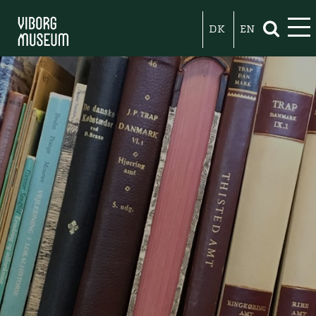
DK
EN