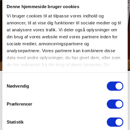
Denne hjemmeside bruger cookies
Vi bruger cookies til at tilpasse vores indhold og
annoncer, til at vise dig funktioner til sociale medier og til
at analysere vores trafik. Vi deler også oplysninger om
din brug af vores website med vores partnere inden for
sociale medier, annonceringspartnere og
analysepartnere. Vores partnere kan kombinere disse
data med andre oplysninger, du har givet dem, eller som
de har indsamlet fra din brug af deres tjenester. Du
samtykker til vores cookies, hvis du fortsætter med at
anvende vores hjemmeside.
Samtykkevalg
Brostrøms Toft
Nødvendig
Præferencer
Viborg Kommune opkøbte i perioden 1937-43 en række
arealer med henblik på senere opførelse af boliger. Det
største køb var uden sammenligning Brostrøms Toft, et
Statistik
ca. 200.000 m² stort område, hvor planteskoleejer R.
Brostrøm havde haft en del af sin planteskole.