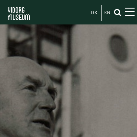
DK
EN