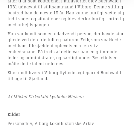
Efter ti år som kontorchef i ministeriet blev Buchwald i
1931 udnævnt til stiftsamtmand i Viborg. Denne stilling
bestred han de næste 16 år. Han kunne hurtigt sætte sig
ind i sager og situationer og blev derfor hurtigt fortrolig
med arbejdsgangen.
Han var kendt som en udadvendt person, der havde stor
glæde ved den frie luft og naturen. Folk, som snakkede
med ham, fik sjældent oplevelsen af en stiv
embedsmand. På trods af dette var han en glimrende
leder og administrator, og særligt under Besættelsen
måtte dette talent udfoldes.
Efter endt hverv i Viborg flyttede ægteparret Buchwald
tilbage til Sjælland.
Af Mikkel Kirkedahl Lysholm Nielsen
Kilder
Personarkiv, Viborg Lokalhistoriske Arkiv