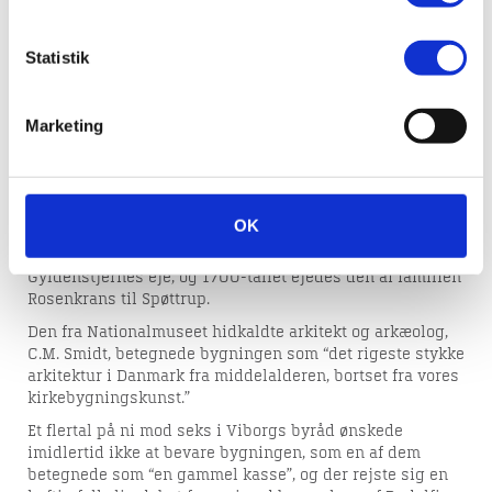
Mikkels Gade. Bygningen skulle rives ned for at give
plads til en udvidelse af gaden og opførelsen af en
Statistik
moderne ejendom, som blandt andet skulle rumme
Handelsbanken.
Da nedrivningen gik i gang, viste det sig imidlertid, at
Marketing
der bag murene gemte sig en meget gammel bygning,
som havde overlevet Den store brand i 1726. Bygningen
var opført i gotisk stil med munkesten, og selvom, det
ikke kunne bevises historisk, konkluderede man, at det
måtte dreje sig om Budolfi Kloster.
OK
Bygningen havde i 1600-tallet været i adelsfamilien
Gyldenstjernes eje, og 1700-tallet ejedes den af familien
Rosenkrans til Spøttrup.
Den fra Nationalmuseet hidkaldte arkitekt og arkæolog,
C.M. Smidt, betegnede bygningen som “det rigeste stykke
arkitektur i Danmark fra middelalderen, bortset fra vores
kirkebygningskunst.”
Et flertal på ni mod seks i Viborgs byråd ønskede
imidlertid ikke at bevare bygningen, som en af dem
betegnede som “en gammel kasse”, og der rejste sig en