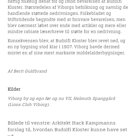
heftig folkelig debat for og imod bevarelsen af Budolfi
Kloster. Størstedelen af Viborgs befolkning og navnlig de
handlende støttede nedrivningen. Folkebladet og
Stiftstidende begyndte med at forsvare bevarelsen, men
blev nærmest løbet over ende med artikler og mere eller
mindre rabiate læserbreve til støtte for en nedrivning.
Konsekvensen blev, at Budolfi Kloster blev revet ned, og
en ny bygning stod klar i 1907. Viborg havde dermed
mistet en af sine mest markante middelalderbygninger.
Af Berit Guldbrand
Kilder
Viborg by og egn før og nu VII, Helmuth Spanggård
(Lions Club Viborg).
Billede til venstre: Arkitekt Hack Kampmanns
forslag til, hvordan Budolfi Kloster kunne have set