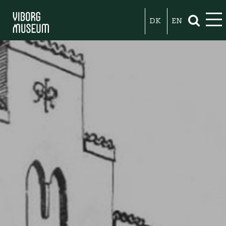
DK
EN