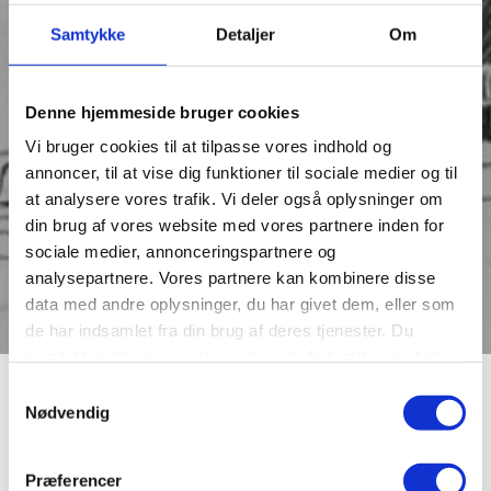
Samtykke
Detaljer
Om
Denne hjemmeside bruger cookies
Vi bruger cookies til at tilpasse vores indhold og
annoncer, til at vise dig funktioner til sociale medier og til
at analysere vores trafik. Vi deler også oplysninger om
din brug af vores website med vores partnere inden for
sociale medier, annonceringspartnere og
analysepartnere. Vores partnere kan kombinere disse
data med andre oplysninger, du har givet dem, eller som
de har indsamlet fra din brug af deres tjenester. Du
samtykker til vores cookies, hvis du fortsætter med at
anvende vores hjemmeside.
Budolfi Kloster
Samtykkevalg
Nødvendig
I 1906 begyndte man nedrivningen af en 4-etagers
Præferencer
ejendom på hjørnet af Sct. Mathias Gade og Store Sct.