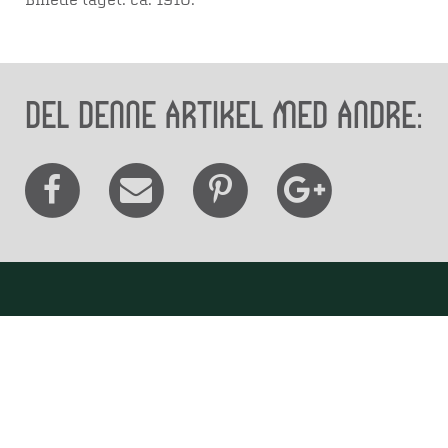
Billede taget: ca. 1910.
Del denne artikel med andre:
Besøg os
Museum Wibergis
Domkirkekvarteret