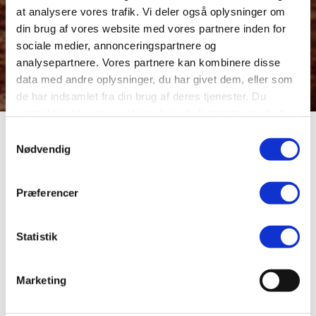
at analysere vores trafik. Vi deler også oplysninger om
din brug af vores website med vores partnere inden for
sociale medier, annonceringspartnere og
analysepartnere. Vores partnere kan kombinere disse
data med andre oplysninger, du har givet dem, eller som
de har indsamlet fra din brug af deres tjenester. Du
samtykker til vores cookies, hvis du fortsætter med at
anvende vores hjemmeside.
Byens porte
Samtykkevalg
Nødvendig
Viborg havde fem
Præferencer
byporte
Statistik
Viborg havde i middelalderen fem byporte: Sct. Mogens
Marketing
port, Sct. Hans port, Sct. Mathias port, Sct. Mikkels port og
Sct. Ibs port. Sct. Mogens port, der stod ved hjørnet af
Reberbanen og Sct. Mogens Gade var den yngste, men til