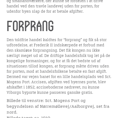
og småhåndværkere, der kunne se fordelen i at drive
handel ved den travle landevej uden for porten, for
udenfor byen slap de for at betale afgifter.
Forprang
Den toldfrie handel kaldtes for “forprang” og fik så stor
udbredelse, at Frederik II indskærpede et forbud med
den skamløse forprangning. Det fik kongen nu ikke
særligt meget ud af. De driftige handelsfolk tog let på de
kongelige formaninger, og for at få det bedste ud af
situationen tillod kongen, at forprang måtte drives uden
for porten, mod at handelsfolkene betalte en fast afgift.
Dermed var vejen banet for en lille handelsplads ved Sct.
Mogens Port. Accisen, afgiften ved byernes porte, blev
afskaffet i 1852, acciseboderne nedrevet, nu kunne
Viborgs byporte kunne passeres ganske gratis.
Billede til venstre: Sct. Mogens Port og
begyndelsen af Nørremøllevej/Aalborgvej, set fra
nord.