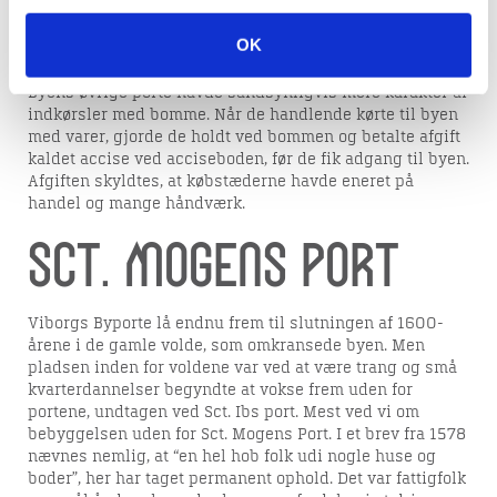
gengæld blev den med tiden byens vigtigste og nok også
mest prangende byport, den var grundmuret, opført med
OK
tegl og hvælv over portrummet.
Byens øvrige porte havde sandsynligvis mere karakter af
indkørsler med bomme. Når de handlende kørte til byen
med varer, gjorde de holdt ved bommen og betalte afgift
kaldet accise ved acciseboden, før de fik adgang til byen.
Afgiften skyldtes, at købstæderne havde eneret på
handel og mange håndværk.
Sct. Mogens Port
Viborgs Byporte lå endnu frem til slutningen af 1600-
årene i de gamle volde, som omkransede byen. Men
pladsen inden for voldene var ved at være trang og små
kvarterdannelser begyndte at vokse frem uden for
portene, undtagen ved Sct. Ibs port. Mest ved vi om
bebyggelsen uden for Sct. Mogens Port. I et brev fra 1578
nævnes nemlig, at “en hel hob folk udi nogle huse og
boder”, her har taget permanent ophold. Det var fattigfolk