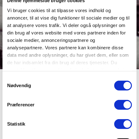
Denne hjemmeside bruger cookies
Vi bruger cookies til at tilpasse vores indhold og
annoncer, til at vise dig funktioner til sociale medier og til
at analysere vores trafik. Vi deler også oplysninger om
din brug af vores website med vores partnere inden for
sociale medier, annonceringspartnere og
analysepartnere. Vores partnere kan kombinere disse
data med andre oplysninger, du har givet dem, eller som
de har indsamlet fra din brug af deres tjenester. Du
samtykker til vores cookies, hvis du fortsætter med at
anvende vores hjemmeside.
Samtykkevalg
Der bygges bro i
Nødvendig
Vridsted
Præferencer
Statistik
Kører man ud af Vridsted by mod vest, skal man over
Karup Å. Det var svært i gamle dage, for der lå kun nogle
planker i åen, som man kunne køre eller gå på. Men i