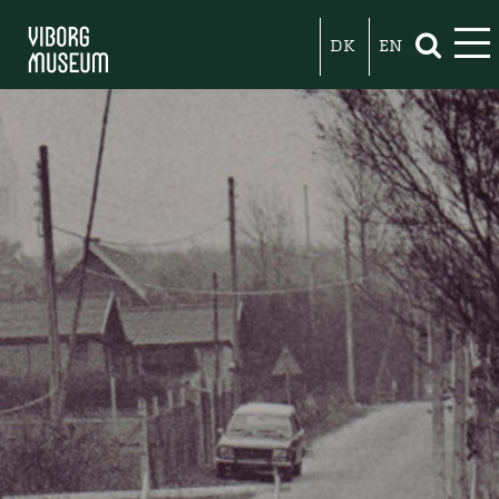
DK
EN