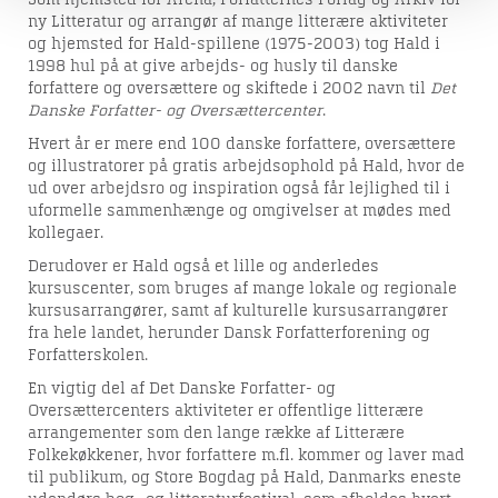
ny Litteratur og arrangør af mange litterære aktiviteter
og hjemsted for Hald-spillene (1975-2003) tog Hald i
1998 hul på at give arbejds- og husly til danske
forfattere og oversættere og skiftede i 2002 navn til
Det
Danske Forfatter- og Oversættercenter
.
Hvert år er mere end 100 danske forfattere, oversættere
og illustratorer på gratis arbejdsophold på Hald, hvor de
ud over arbejdsro og inspiration også får lejlighed til i
uformelle sammenhænge og omgivelser at mødes med
kollegaer.
Derudover er Hald også et lille og anderledes
kursuscenter, som bruges af mange lokale og regionale
kursusarrangører, samt af kulturelle kursusarrangører
fra hele landet, herunder Dansk Forfatterforening og
Forfatterskolen.
En vigtig del af Det Danske Forfatter- og
Oversættercenters aktiviteter er offentlige litterære
arrangementer som den lange række af Litterære
Folkekøkkener, hvor forfattere m.fl. kommer og laver mad
til publikum, og Store Bogdag på Hald, Danmarks eneste