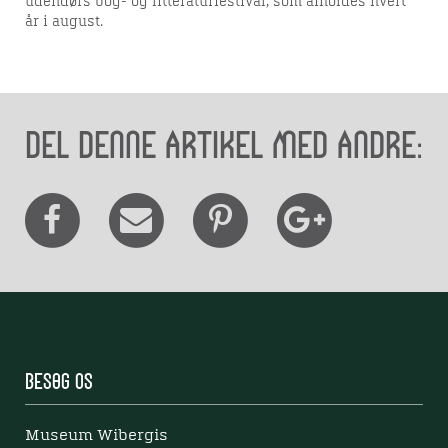
udendørs bog- og litteraturfestival, som afholdes hvert
år i august.
Del denne artikel med andre:
Besøg os
Museum Wibergis