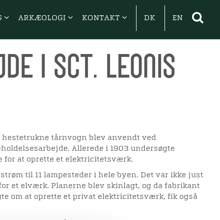
G
ARKÆOLOGI
KONTAKT
DK
EN
de i Sct. Leonis
s hestetrukne tårnvogn blev anvendt ved
holdelsesarbejde. Allerede i 1903 undersøgte
r at oprette et elektricitetsværk.
strøm til 11 lampesteder i hele byen. Det var ikke just
or et elværk. Planerne blev skinlagt, og da fabrikant
e om at oprette et privat elektricitetsværk, fik også