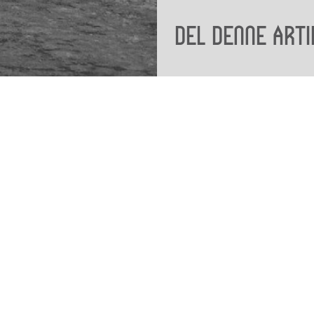
Del denne arti
Viden
Tilgæng
Nyere tid
Tilgæng
Samlingen på Viborg
Museum
Publikationer
org
Projekter og netværk
Arkæologi