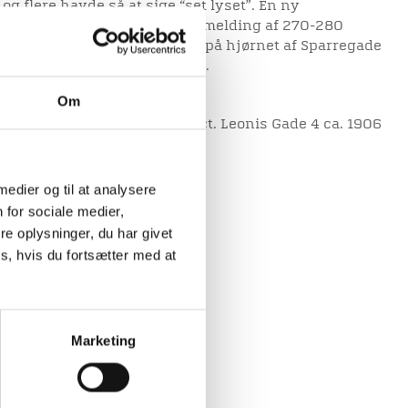
g flere havde så at sige “set lyset”. En ny
t man nu kunne regne med tilmelding af 270-280
e Viborg Elektricitetsværk på hjørnet af Sparregade
ev taget i brug 12.januar 1907.
Om
rksarbejdere på arbejde ved Sct. Leonis Gade 4 ca. 1906
 medier og til at analysere
 for sociale medier,
e oplysninger, du har givet
s, hvis du fortsætter med at
Marketing