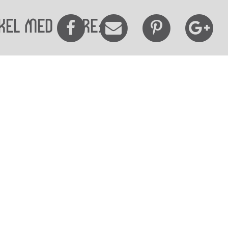
kel med andre:
elighedserklæring
Mød os her
elighed på websitet