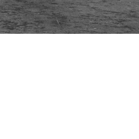
Besøg os
Om Viborg Museum
Museum Wibergis
Kontakt os
Domkirkekvarteret
Museets strategi
De fem Halder
Privatlivspolitik
Hvolris Jernalderlandsby
Bliv medlem af Vib
Museumsforening
E' Bindstouw
Viborg Museums
årsberetning