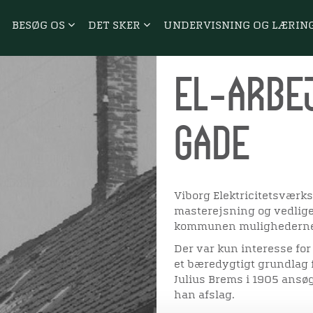
BESØG OS
DET SKER
UNDERVISNING OG LÆRIN
El-arbej
Gade
Viborg Elektricitetsværk
masterejsning og vedlige
kommunen mulighederne fo
Der var kun interesse for 
et bæredygtigt grundlag f
Julius Brems i 1905 ansøgt
han afslag.