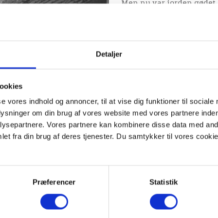
Men nu var jorden gødet, o
forundersøgelse viste, a
lamper. Kommunen bygged
og Trekonervej, og det bl
Detaljer
Billede til venstre: Elvæ
ookies
se vores indhold og annoncer, til at vise dig funktioner til sociale
plysninger om din brug af vores website med vores partnere inden
ysepartnere. Vores partnere kan kombinere disse data med andr
et fra din brug af deres tjenester. Du samtykker til vores cookie
Præferencer
Statistik