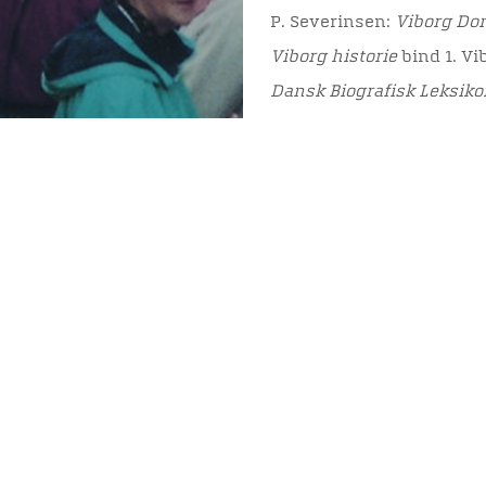
P. Severinsen:
Viborg Dom
Viborg historie
bind 1. V
Dansk Biografisk Leksiko
Lunds Domkirkes nekrol
Del denne arti
Viden
Tilgæng
Nyere tid
Tilgæng
Samlingen på Viborg
Museum
Publikationer
org
Projekter og netværk
Arkæologi