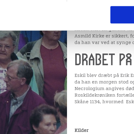
Viborg. Undersøgelser om
kort tid efter oprettelse
domkirke i frådsten og sa
Selv om Asmild Kirke ikk
kirken haft en ganske tæt
Asmild Kirke er sikkert, f
da han var ved at synge o
Drabet på
Eskil blev dræbt på Erik 
da han en morgen stod og
Necrologium angives død
Roskildekrøniken fortæller
Skåne 1134, hvormed Eskil
Kilder