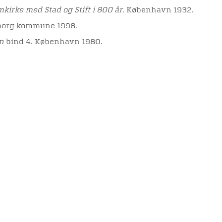
kirke med Stad og Stift i 800 år.
København 1932.
iborg kommune 1998.
n
bind 4. København 1980.
ogium
.
kel med andre:
elighedserklæring
Mød os her
elighed på websitet