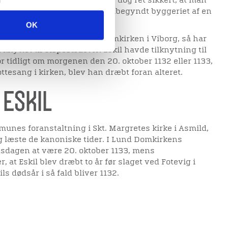
kring Viborg Domkirke viser dog ret sikkert, at man
n af stiftet 1059/60 må have påbegyndt byggeriet af en
ndsten på dette sted.
OK
e har været forgænger for domkirken i Viborg, så har
 knyttet til bispesædet At Eskil havde tilknytning til
or tidligt om morgenen den 20. oktober 1132 eller 1133,
ttesang i kirken, blev han dræbt foran alteret.
 Eskil
Emunes foranstaltning i Skt. Margretes kirke i Asmild,
 læste de kanoniske tider. I Lund Domkirkens
sdagen at være 20. oktober 1133, mens
, at Eskil blev dræbt to år før slaget ved Fotevig i
s dødsår i så fald bliver 1132.