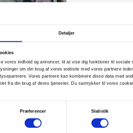
Eskil er den anden biskop 
på, at han afløste Heribe
inden han blev biskop i 
meget skøn og forstandig
Detaljer
Viborgs r
ookies
Eskil skaffede bispestole
se vores indhold og annoncer, til at vise dig funktioner til sociale
saltudvindingen kom til 
plysninger om din brug af vores website med vores partnere inden
fra ham – og Sct. Mikkels
ysepartnere. Vores partnere kan kombinere disse data med andr
Viborg Do
et fra din brug af deres tjenester. Du samtykker til vores cookie
Det er formodentlig Eski
årene omkring 1130.
Præferencer
Statistik
Den høje alder og rige ud
den fra tid til anden er 