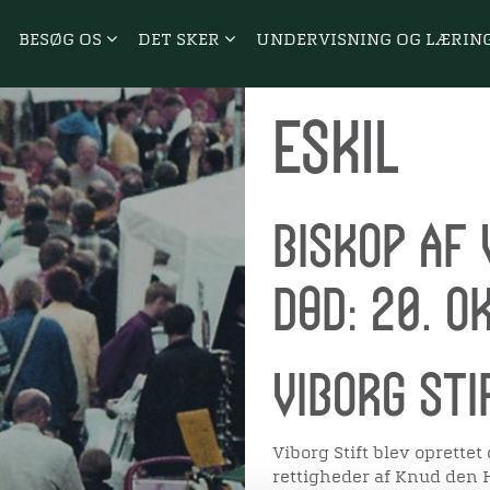
BESØG OS
DET SKER
UNDERVISNING OG LÆRIN
Eskil
Biskop af 
Død: 20. o
Viborg sti
Viborg Stift blev oprette
rettigheder af Knud den H