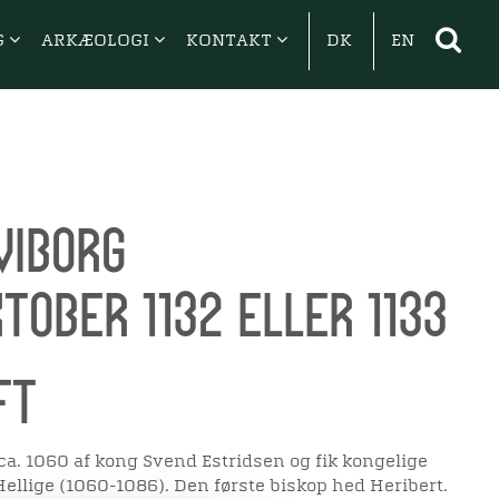
G
ARKÆOLOGI
KONTAKT
DK
EN
Viborg
ktober 1132 eller 1133
ft
t ca. 1060 af kong Svend Estridsen og fik kongelige
ellige (1060-1086). Den første biskop hed Heribert.