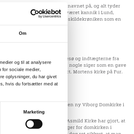
i Viborg Stift, som vi kender navnet på, og alt tyder
rt omkring 1090. Eskil havde været kannik i Lund,
Viborg, og han beskrives af Roskildekrøniken som en
 mand, og yderst lærd.
Om
igdomme
n i Viborg store rigdomme. Læsø og indtægterne fra
 medier og til at analysere
Viborg domkirke under Eskil – nogle siger som en gave
 for sociale medier,
 kirke med alt dens gods og Sct. Mortens kirke på Fur.
e oplysninger, du har givet
mkirke
s, hvis du fortsætter med at
l, som begyndte opførelsen af en ny Viborg Domkirke i
Marketing
formning af den oprindelige Asmild Kirke har gjort, at
blevet foreslået som en forgænger for domkirken i