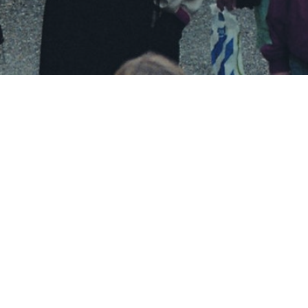
Besøg os
Om Viborg Museum
Museum Wibergis
Kontakt os
Domkirkekvarteret
Museets strategi
De fem Halder
Privatlivspolitik
Hvolris Jernalderlandsby
Bliv medlem af Vib
Museumsforening
E' Bindstouw
Viborg Museums
årsberetning