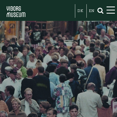
DK
EN