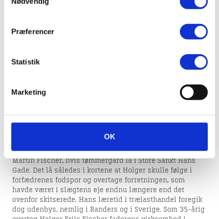
Nødvendig
Tømmerhandler,
Præferencer
direktør
Statistik
Født: 03-06-1880 —
Marketing
Død: 14-01-1968
OK
Holger Fischer var søn af Viborg-tømmerhandleren Jens
Martin Severin Fischer, hvis far var tømmerhandleren
Martin Fischer, hvis tømmergård lå i Store Sankt Hans
Gade. Det lå således i kortene at Holger skulle følge i
forfædrenes fodspor og overtage forretningen, som
havde været i slægtens eje endnu længere end det
ovenfor skitserede. Hans læretid i trælasthandel foregik
dog udenbys, nemlig i Randers og i Sverige. Som 35-årig