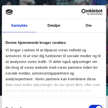
Samtykke
Detaljer
Om
Denne hjemmeside bruger cookies
Vi bruger cookies til at tilpasse vores indhold og
annoncer, til at vise dig funktioner til sociale medier og til
at analysere vores trafik. Vi deler også oplysninger om
din brug af vores website med vores partnere inden for
sociale medier, annonceringspartnere og
analysepartnere. Vores partnere kan kombinere disse
data med andre oplysninger, du har givet dem, eller som
de har indsamlet fra din brug af deres tjenester. Du
samtykker til vores cookies, hvis du fortsætter med at
anvende vores hjemmeside.
Fischer, Holger Friis
Samtykkevalg