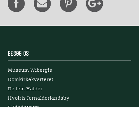
Besøg os
Museum Wibergis
Domkirkekvarteret
De fem Halder
Hvolris Jernalderlandsby
E' Bindstouw
Om Viborg Museum