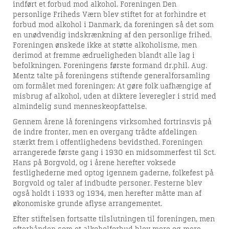
indført et forbud mod alkohol. Foreningen Den
personlige Friheds Værn blev stiftet for at forhindre et
forbud mod alkohol i Danmark, da foreningen så det som
en unødvendig indskrænkning af den personlige frihed.
Foreningen ønskede ikke at støtte alkoholisme, men
derimod at fremme ædrueligheden blandt alle lag i
befolkningen. Foreningens første formand dr.phil. Aug.
Mentz talte på foreningens stiftende generalforsamling
om formålet med foreningen: At gøre folk uafhængige af
misbrug af alkohol, uden at diktere leveregler i strid med
almindelig sund menneskeopfattelse.
Gennem årene lå foreningens virksomhed fortrinsvis på
de indre fronter, men en overgang trådte afdelingen
stærkt frem i offentlighedens bevidsthed. Foreningen
arrangerede første gang i 1930 en midsommerfest til Sct.
Hans på Borgvold, og i årene herefter voksede
festlighederne med optog igennem gaderne, folkefest på
Borgvold og taler af indbudte personer. Festerne blev
også holdt i 1933 og 1934, men herefter måtte man af
økonomiske grunde aflyse arrangementet.
Efter stiftelsen fortsatte tilslutningen til foreningen, men