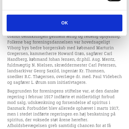
Den 9. januar 1918 blev foreningen Den personlige
Friheds Værn i Viborg Kommune stiftet. Foreningens
OK
formål var at bekæmpe indførelsen af totalforbud mod
alkohol i Danmark og i stedet fremme ædrueligheden
blandt befolkningen gennem ærlig og redelig oplysning.
Folkene bag foreningsdannelsen var hovedsageligt
Viborg bys bedre borgerskab med købmand Marturin
Gregersen, kammerherre Howard Grøn, sagfører Carl
Handberg, købmand Johan Jensen, dr.phil. Aug. Mentz,
fuldmægtig N. Nielsen, skræddermester Carl Petersen,
landsarkivar Georg Saxild, ingeniør Kr. Thomsen,
snedker R.C. Thøgersen, overlæge dr. med. Paul Videbech
og sagfører L. Ørum som initiativtagere.
Baggrunden for foreningens stiftelse var, at den danske
regering i februar 1917 indførte et midlertidigt forbud
mod salg, udskænkning og forsendelse af spiritus i
Danmark. Forbuddet blev allerede ophævet i marts 1917,
men i stedet indførte regeringen en høj beskatning på
spiritus, der voksede støt årene herefter.
Afholdsbevægelsen greb samtidig chancen for at få