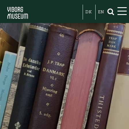
DK
EN