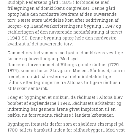
Rudolph Pedersens gård i 1875 i forbindelse med
frilægningen af domkirkens omgivelser. Denne gård
optog hele den nordøstre kvadrant af den nuværende
torv. Næste store udvidelse kom efter nedrivningen af
Borger- og Haandværkerforeningens bygning i 1947 og
etableringen af den nuværende nordafslutning af torvet
i 1949-50. Denne bygning optog hele den nordvestre
kvadrant af det nuværende torv.
Gammeltorv indrammes mod øst af domkirkens vestlige
facade og hovedindgang. Mod syd
flankeres torverummet af Viborgs gamle rådhus (1729-
1874), som nu huser Skovgaard Museet. Rådhuset, som er
fredet, er opført på resterne af det middelalderlige
rådhus efter tegningerne fra Altonas tidligere rådhus i
stilsikker senbarok.
I dag er bygningen et unikum, da rådhuset i Altona blev
bombet af englænderne i 1942. Rådhusets arkitektur og
indretning har gennem årene givet inspiration til en
række, nu forsvundne, rådhuse i landets købstæder.
Bygningen fremstår derfor som et sjældent eksempel på
1700-tallets barokstil inden for rådhusbyggeri. Mod vest