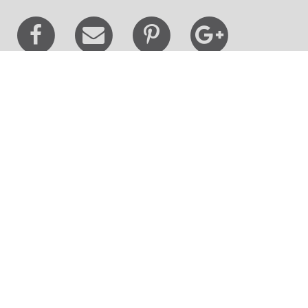
Besøg os
Museum Wibergis
Domkirkekvarteret
De fem Halder
Hvolris Jernalderlandsby
E' Bindstouw
Om Viborg Museum