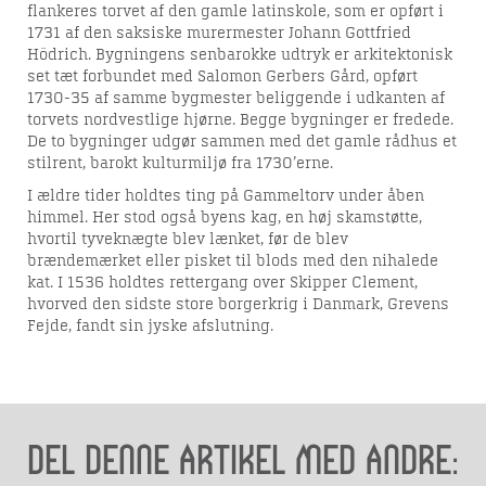
flankeres torvet af den gamle latinskole, som er opført i
1731 af den saksiske murermester Johann Gottfried
Hödrich. Bygningens senbarokke udtryk er arkitektonisk
set tæt forbundet med Salomon Gerbers Gård, opført
1730-35 af samme bygmester beliggende i udkanten af
torvets nordvestlige hjørne. Begge bygninger er fredede.
De to bygninger udgør sammen med det gamle rådhus et
stilrent, barokt kulturmiljø fra 1730’erne.
I ældre tider holdtes ting på Gammeltorv under åben
himmel. Her stod også byens kag, en høj skamstøtte,
hvortil tyveknægte blev lænket, før de blev
brændemærket eller pisket til blods med den nihalede
kat. I 1536 holdtes rettergang over Skipper Clement,
hvorved den sidste store borgerkrig i Danmark, Grevens
Fejde, fandt sin jyske afslutning.
Del denne artikel med andre: