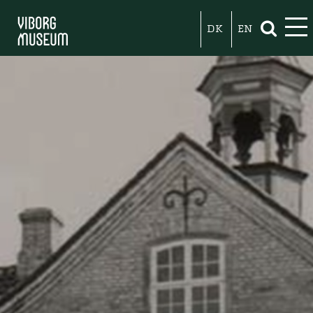
DK
EN