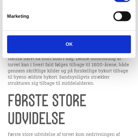
i andre danske middelalderbyer.
Den første regulære omtale af torvet er fra 1584, hvor det
Marketing
i forbindelse med anlæggelsen af byens nye torv, Nytorv,
omtales som et lidet torv ved domkirken og rådhuset.
Gammeltorv optræder på det ældst kendte bykort over
Viborg fra 1677 og stort set alle de efterfølgende bykort
frem til i dag.
OK
Gammeltorv var faktisk tidligere et forholdsvis lille torv,
faktisk halvt så stort som i dag. Denne udformning af
torvet kan i hvert fald følges tilbage til 1600-årene, både
gennem skriftlige kilder og på forskellige bykort tilbage
til byens ældste bykort. Sandsynligvis strækker
strukturen sig tilbage til middelalderen.
Første store
udvidelse
Første store udvidelse af torvet kom nedrivningen af