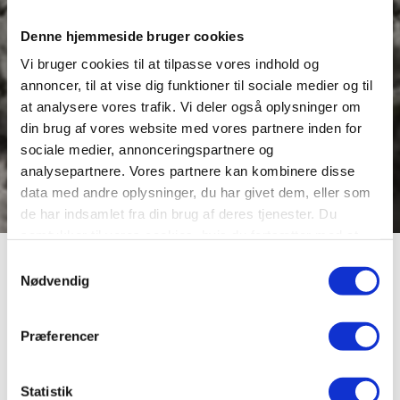
Denne hjemmeside bruger cookies
Vi bruger cookies til at tilpasse vores indhold og
annoncer, til at vise dig funktioner til sociale medier og til
at analysere vores trafik. Vi deler også oplysninger om
din brug af vores website med vores partnere inden for
sociale medier, annonceringspartnere og
analysepartnere. Vores partnere kan kombinere disse
data med andre oplysninger, du har givet dem, eller som
de har indsamlet fra din brug af deres tjenester. Du
samtykker til vores cookies, hvis du fortsætter med at
anvende vores hjemmeside.
Gammeltorv
Samtykkevalg
Nødvendig
Gammeltorv, der i daglig tale ofte kaldes for
Præferencer
Domkirkepladsen, er byens ældste torv. Det blev
formentlig anlagt foran domkirken i begyndelsen af
1200-tallet. Siden har torvet spillet sammen med den
Statistik
monumentale domkirke på en måde, der ikke kan opleves