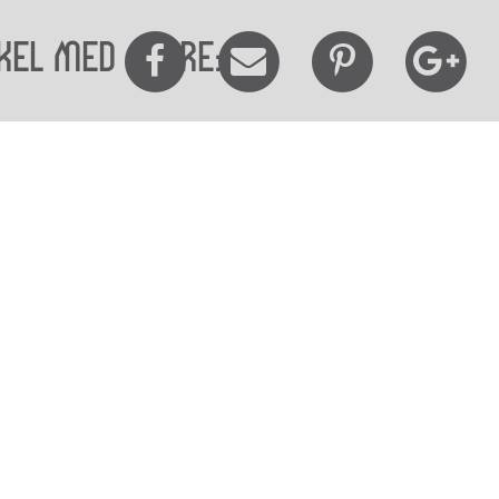
kel med andre:
elighedserklæring
Mød os her
elighed på websitet