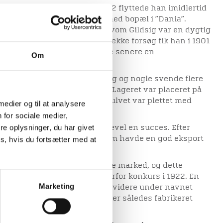
aget i fødebyen Aalborg. I 1882 flyttede han imidlertid
lerede sig som malermester med bopæl i ”Dania”.
en ejendom i Mogens gade. Selvom Gildsig var en dygtig
 andre aktiviteter. Efter en række forsøg fik han i 1901
af tapeter, og han etablerede senere en
Om
e.
en trykkede familien Gildsig og nogle svende flere
rykkemaskinen fra Tyskland. Lageret var placeret på
mede farveblanderiet, hvor gulvet var plettet med
 medier og til at analysere
 for sociale medier,
e oplysninger, du har givet
g overskuelig, men blev alligevel en succes. Efter
tog Aage Gildsig fabrikken, som havde en god eksport
s, hvis du fortsætter med at
t ekspandere på det voksende marked, og dette
e. Gildsigs tapetfabrik gik derfor konkurs i 1922. En
Marketing
bte konkursboet og drev den videre under navnet
nder forskellige ejere blev der således fabrikeret
 af 1970’erne.