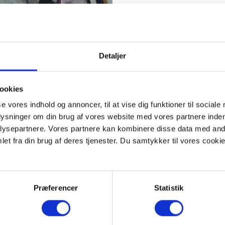
A. P. Gildsig lærte malerf
til Viborg, hvor han etab
Senere flyttede han til 
maler, så han sig om efter
påbegyndt en produktion 
Detaljer
materialehandel i Graven
I baggården mod Reberban
ookies
kilometer tapet på tapett
loftet, og baggården rum
se vores indhold og annoncer, til at vise dig funktioner til sociale
alverdens farver.
plysninger om din brug af vores website med vores partnere inden
ysepartnere. Vores partnere kan kombinere disse data med andr
Tapetfabrikken var lille o
faderens død i 1917 over
et fra din brug af deres tjenester. Du samtykker til vores cookie
til Holland og Sverige.
Det var dog nødvendigt a
magtede efterfølgeren ikk
Præferencer
Statistik
københavnsk grossist kø
Tapetfabrikken Aladdin. U
tapet på stedet til midten