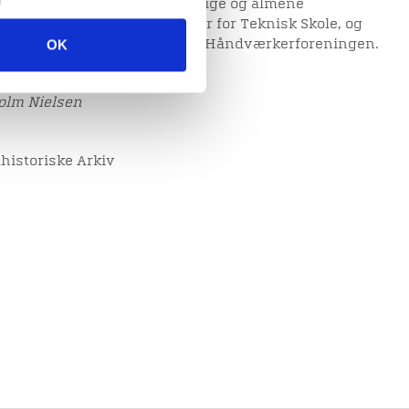
de sig for håndværkernes faglige og almene
n gennem flere år forstander for Teknisk Skole, og
OK
nd i bestyrelsen for Borger- og Håndværkerforeningen.
olm Nielsen
historiske Arkiv