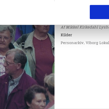
A. P. Gildsig interessere
uddannelse. Derfor var ha
blev flere gange valgt i
Af Mikkel Kirkedahl Lysh
Kilder
Personarkiv, Viborg Lokal