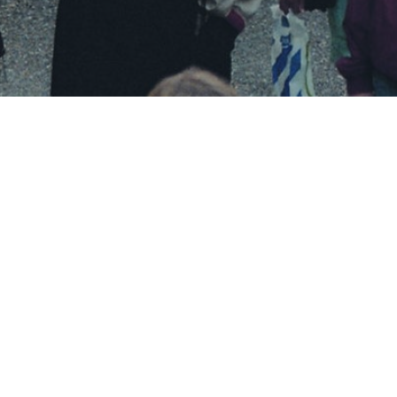
Besøg os
Om Viborg Museum
Museum Wibergis
Kontakt os
Domkirkekvarteret
Museets strategi
De fem Halder
Privatlivspolitik
Hvolris Jernalderlandsby
Bliv medlem af Vib
Museumsforening
E' Bindstouw
Viborg Museums
årsberetning