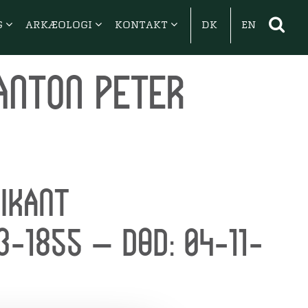
G
ARKÆOLOGI
KONTAKT
DK
EN
 Anton Peter
ikant
3-1855 — Død: 04-11-