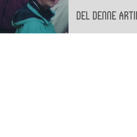
Del denne arti
Viden
Tilgæng
Nyere tid
Tilgæng
Samlingen på Viborg
Museum
Publikationer
org
Projekter og netværk
Arkæologi