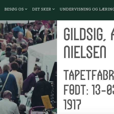
BESØG OS
DET SKER
UNDERVISNING OG LÆRIN
Gildsig,
Nielsen
Tapetfabr
Født: 13-0
1917