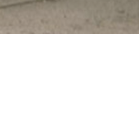
Besøg os
Om Viborg Museum
Museum Wibergis
Kontakt os
Domkirkekvarteret
Museets strategi
De fem Halder
Privatlivspolitik
Hvolris Jernalderlandsby
Bliv medlem af Vib
Museumsforening
E' Bindstouw
Viborg Museums
årsberetning