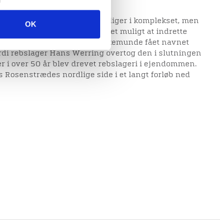
tmeter.
est at skabe små ungdomsboliger i komplekset, men
OK
dt senere tidspunkt gjorde det muligt at indrette
Hjørneejendommen havde i folkemunde fået navnet
rdi rebslager Hans Werring overtog den i slutningen
er i over 50 år blev drevet rebslageri i ejendommen.
 Rosenstrædes nordlige side i et langt forløb ned