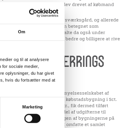
 lommen. Forretningen, der blev drevet af købmand
rtid i 1968.
 kendetegne den gamle bindingsværksgård, og allerede
ingsplan fra 1971-72 blev den betegnet som
Om
ere og byrådsmedlemmer udtalte da også under
enovering, at det måske var bedre og billigere at rive
t bygge nyt.
n af Hans Werrings
 medier og til at analysere
 for sociale medier,
e oplysninger, du har givet
s, hvis du fortsætter med at
 få gjort “Sanerings- og Byfornyelsesselskabet af
stærk forsømte, men klassiske købstadsbygning i Sct.
 i alt skulle koste 6.5 mio. kr., fik dermed tilført
Marketing
rnyelse. Viborg Kommunes andel af udgifterne til
egnet til 738.000 kr. Saneringen af bygningerne på
ade og Rosenstræde kom til at omfatte et samlet