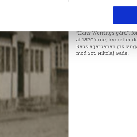
etageareal på 680 kvadra
Ideen var først og fremm
mindre ændringer på et li
egentlige lejligheder. 
“Hans Werrings gård”, fo
af 1820’erne, hvorefter d
Rebslagerbanen gik langs
mod Sct. Nikolaj Gade.