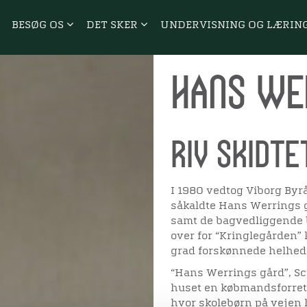
BESØG OS
DET SKER
UNDERVISNING OG LÆRIN
Hans We
Riv skidte
I 1980 vedtog Viborg Byr
såkaldte Hans Werrings 
samt de bagvedliggende 
over for “Kringlegården” k
grad forskønnede helhed
“Hans Werrings gård”, Sc
huset en købmandsforretn
hvor skolebørn på vejen h