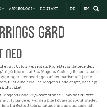
G
ARKÆOLOGI
KONTAKT
DK
EN
rrings gård
t ned
åd et nyt byfornyelseplan. Projektet omfattede den
gård på hjørnet af Sct. Mogens Gade og Rosenstræde
bygninger. Renoveringen af det markante hjørne
om til at give hele Sct. Mogens Gade et løft, der i høj
sindtrykket.
t. Mogens Gade 28/Rosenstræde 1, havde tidligere
ing. I mange år var den lille købmandsbutik stedet,
jem fra Østre Skole smuttede ind og snoldede lidt,