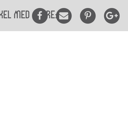
kel med andre:
elighedserklæring
Mød os her
elighed på websitet