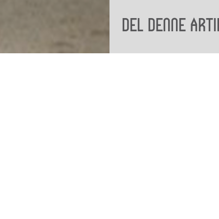
Del denne arti
Viden
Tilgæng
Nyere tid
Tilgæng
Samlingen på Viborg
Museum
Publikationer
org
Projekter og netværk
Arkæologi