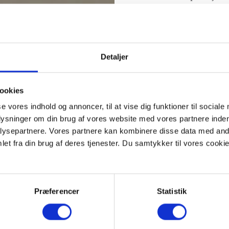
hvis de havde mønter på
Georg Toft, lukkede imidle
Forfald kom snart til at
i Viborg Kommunes bevar
Detaljer
misligholdt. Mange borg
debatten om en eventuel r
skidtet ned for i stedet a
ookies
Saneringe
se vores indhold og annoncer, til at vise dig funktioner til sociale
plysninger om din brug af vores website med vores partnere inden
gård
ysepartnere. Vores partnere kan kombinere disse data med andr
et fra din brug af deres tjenester. Du samtykker til vores cookie
Heldigvis lykkedes det at
1971” interesseret i den 
Mogens Gade. Projektet, der
Præferencer
Statistik
statslige midler til byfo
istandsættelsen blev ber
hjørnet af Sct. Mogens G