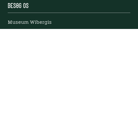
Besøg os
Museum Wibergis
Domkirkekvarteret
De fem Halder
Hvolris Jernalderlandsby
E' Bindstouw
Om Viborg Museum
Kontakt os
Museets strategi
Privatlivspolitik
Bliv medlem af Viborg Museumsforening
Viborg Museums årsberetning