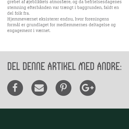
grebet af øjeblikkets atmosfære, og da befrielsesdagenes
stemning efterhånden var trængt i baggrunden, faldt en
del folk fra.
Hjemmeværnet eksisterer endnu, hvor foreningens
formål er grundlaget for medlemmernes deltagelse og
engagement i værnet.
Del denne artikel med andre: