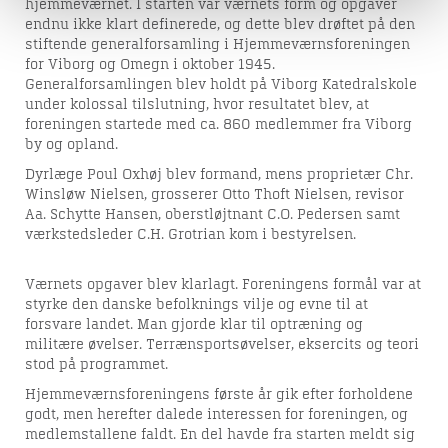
hjemmeværnet. I starten var værnets form og opgaver
endnu ikke klart definerede, og dette blev drøftet på den
stiftende generalforsamling i Hjemmeværnsforeningen
for Viborg og Omegn i oktober 1945.
Generalforsamlingen blev holdt på Viborg Katedralskole
under kolossal tilslutning, hvor resultatet blev, at
foreningen startede med ca. 860 medlemmer fra Viborg
by og opland.
Dyrlæge Poul Oxhøj blev formand, mens proprietær Chr.
Winsløw Nielsen, grosserer Otto Thoft Nielsen, revisor
Aa. Schytte Hansen, oberstløjtnant C.O. Pedersen samt
værkstedsleder C.H. Grotrian kom i bestyrelsen.
Værnets opgaver blev klarlagt. Foreningens formål var at
styrke den danske befolknings vilje og evne til at
forsvare landet. Man gjorde klar til optræning og
militære øvelser. Terrænsportsøvelser, eksercits og teori
stod på programmet.
Hjemmeværnsforeningens første år gik efter forholdene
godt, men herefter dalede interessen for foreningen, og
medlemstallene faldt. En del havde fra starten meldt sig