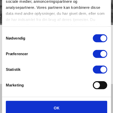
sociale medier, annonceringspartnere og
analysepartnere. Vores partnere kan kombinere disse
data med andre oplysninger, du har givet dem, eller som
de har indsamlet fra din brug af deres tjenester. Du
samtykker til vores cookies, hvis du fortsætter med at
anvende vores hjemmeside.
Samtykkevalg
Menighedshuset
Nødvendig
Præferencer
Menighedshuset før 1918 i Gråbrødre Kirkestræde.
Menighedshuset er opført i 1893 og nedrevet i 1918.
Senere opførtes Vestre Landsrets bygning.
Statistik
Marketing
Del denne artikel med andre:
OK