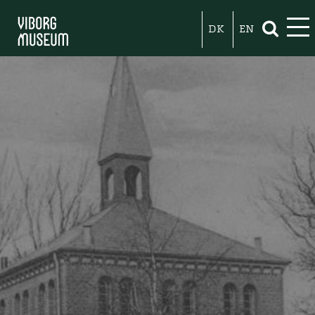
DK
EN