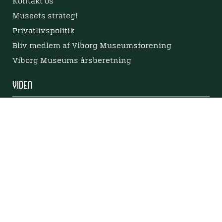
Kontakt os
Museets strategi
Privatlivspolitik
Bliv medlem af Viborg Museumsforening
Viborg Museums årsberetning
Viden
Nyere tid
Samlingen på Viborg Museum
Publikationer
Projekter og netværk
Arkæologi
Tilgængelighedserklæring