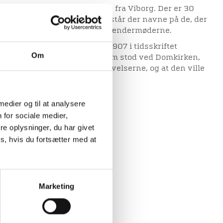
 på initiativ af nogle borgere fra Viborg. Der er 30
tår der noget på. På stenene står der navne på de, der
stinget og overretten samt stændermøderne.
e Johnsen argumenterede i 1907 i tidsskriftet
Om
Langbusten (Mindedyssen), som stod ved Domkirken,
 den ikke passede ind i omgivelserne, og at den ville
sgenstand.
 medier og til at analysere
77.
 for sociale medier,
e oplysninger, du har givet
 1. marts 1907.
s, hvis du fortsætter med at
Marketing