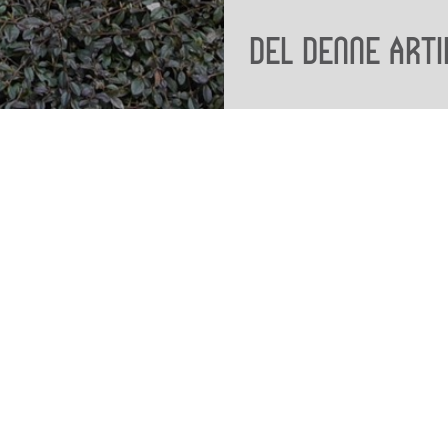
Del denne arti
Viden
Tilgæng
Nyere tid
Tilgæng
Samlingen på Viborg
Museum
Publikationer
org
Projekter og netværk
Arkæologi