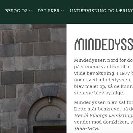
BESØG OS
DET SKER
UNDERVISNING OG LÆRIN
Mindedyss
Mindedyssen nord for dom
på stenene var ikke til a
vilde bevoksning. I 1977
noget ved mindedyssen, s
blev malet op, så de kunn
stenene blev synlige.
Mindedyssen blev sat for 
Dette står beskrevet på d
Her lå Viborgs Landsting
vender mod domkirken, s
1836-1848.