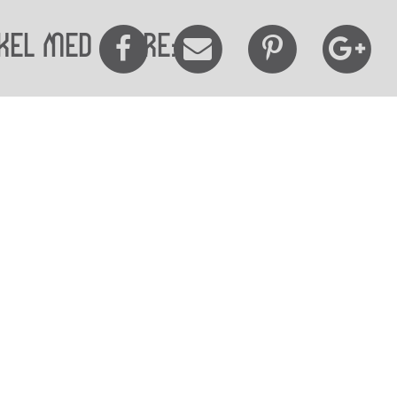
kel med andre:
elighedserklæring
Mød os her
elighed på websitet