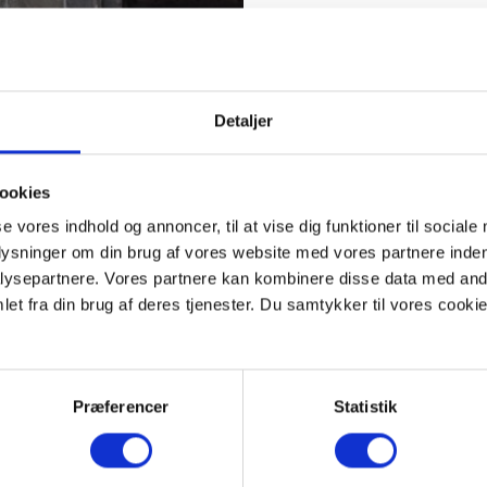
Mindehøjen blev til i 1906
sten, men kun ti af dem s
har været en del af Land
En borger ved navn Bjarn
Detaljer
Historisk Samfund , at 
skulle væk. Han mente, at
være bedre som museum
ookies
Kilder
se vores indhold og annoncer, til at vise dig funktioner til sociale
Viborg Nyt d. 3. august 19
plysninger om din brug af vores website med vores partnere inden
ysepartnere. Vores partnere kan kombinere disse data med andr
Viborg Stifts Folkeblad d.
et fra din brug af deres tjenester. Du samtykker til vores cookie
Præferencer
Statistik