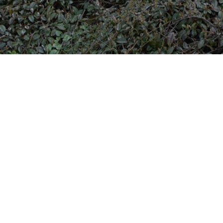
Besøg os
Om Viborg Museum
Museum Wibergis
Kontakt os
Domkirkekvarteret
Museets strategi
De fem Halder
Privatlivspolitik
Hvolris Jernalderlandsby
Bliv medlem af Vib
Museumsforening
E' Bindstouw
Viborg Museums
årsberetning