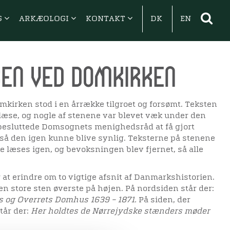
G
ARKÆOLOGI
KONTAKT
DK
EN
en ved Domkirken
kirken stod i en årrække tilgroet og forsømt. Teksten
t læse, og nogle af stenene var blevet væk under den
 besluttede Domsognets menighedsråd at få gjort
å den igen kunne blive synlig. Teksterne på stenene
e læses igen, og bevoksningen blev fjernet, så alle
at erindre om to vigtige afsnit af Danmarkshistorien.
en store sten øverste på højen. På nordsiden står der:
s og Overrets Domhus 1639 – 1871.
På siden, der
tår der:
Her holdtes de Nørrejydske stænders møder