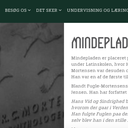
BESØG OS
DET SKER
UNDERVISNING OG LÆRIN
Mindeplad
Mindepladen er placeret 
under Latinskolen, hvor 
Mortensen var desuden or
Han var en af de første t
Blandt Fugle-Mortensens
Jensen. Han har forfattet 
Hans Vid og Sindrighed b
hvorom der gaar i Verde
Han fulgte Fuglen paa de
selv blev han i den stille