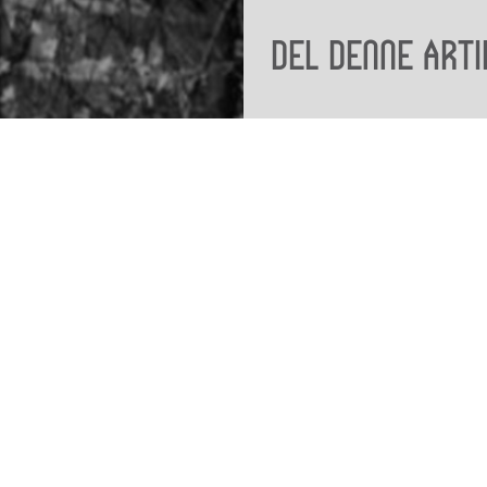
Del denne arti
Viden
Tilgæng
Nyere tid
Tilgæng
Samlingen på Viborg
Museum
Publikationer
org
Projekter og netværk
Arkæologi