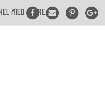
kel med andre:
elighedserklæring
Mød os her
elighed på websitet