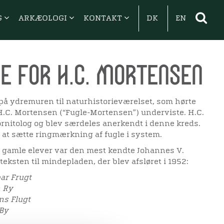
G
ARKÆOLOGI
KONTAKT
DK
EN
e for H.C. Mortensen
på ydremuren til naturhistorieværelset, som hørte
H.C. Mortensen (“Fugle-Mortensen”) underviste. H.C.
nitolog og blev særdeles anerkendt i denne kreds.
il at sætte ringmærkning af fugle i system.
 gamle elever var den mest kendte Johannes V.
teksten til mindepladen, der blev afsløret i 1952:
ar Frugt
n Ry
ns Flugt
 By