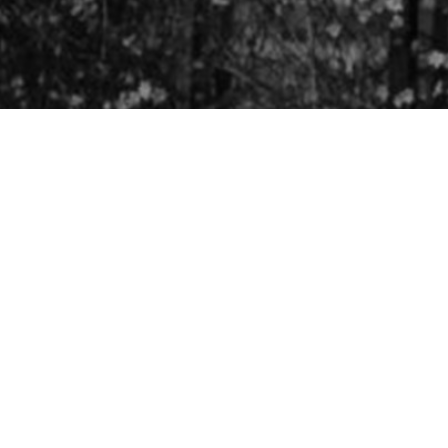
Besøg os
Om Viborg Museum
Museum Wibergis
Kontakt os
Domkirkekvarteret
Museets strategi
De fem Halder
Privatlivspolitik
Hvolris Jernalderlandsby
Bliv medlem af Vib
Museumsforening
E' Bindstouw
Viborg Museums
årsberetning