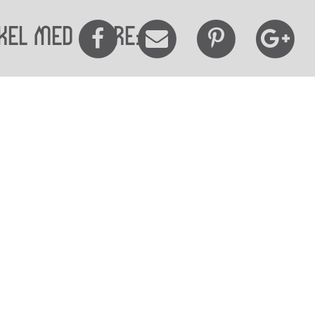
kel med andre:
elighedserklæring
Mød os her
elighed på websitet