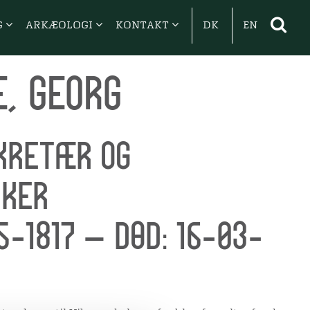
G
ARKÆOLOGI
KONTAKT
DK
EN
e, Georg
kretær og
rker
5-1817 — Død: 16-03-