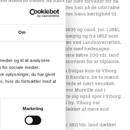
or dreng til Viborg, da hans far blev forvalter for de
n. Sammen med sin far færdedes han på de udstrakte
g allerede som stor dreng vaktes hans kærlighed til
t fra Viborg Katedralskole i 1835 og cand. jur. i 1841,
Om
age til Viborg, først som fuldmægtig og fra 1852 som
l han i 1876 blev justitssekretær ved Landsoverretten,
 sin død. Morvilles aktive arbejde med hedesagen
 sammen med andre viborgensere købte 200 tdr. land
 medier og til at analysere
Margrethelund, som han fik ansvaret for at tilplante.
 for sociale medier,
ierløjtnant Enrico Dalgas, da Dalgas kom til Viborg
e oplysninger, du har givet
 den nye landevej fra Viborg til Randers. De to mænd
s, hvis du fortsætter med at
 Mogensgade i Viborg og sluttede et nært venskab.
stiftere af Hedeselskabet, hvor Morville sad i
d. Hedeselskabets arbejde satte sig også spor i Viborg.
e til Viborg, var byen lyngens by. Viborg var
Marketing
tørste by, og bymarken var dækket af mere end
.
. land hede tilbage, og der var 1811 tdr. land dækket