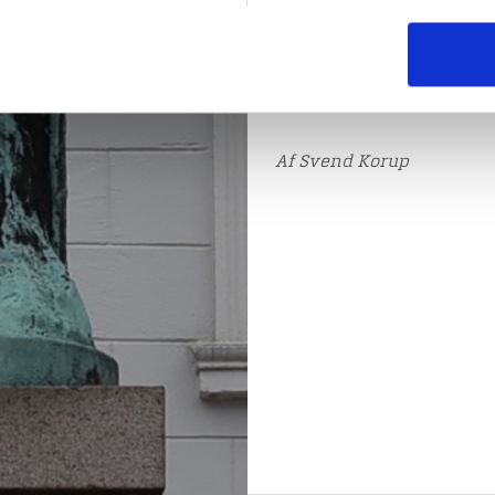
med skov og plantager. Ge
og Hedeselskabets tjene
Dannebrog, og i 1912 blev
hovedsæde i Viborg rejst 
Brandstrup.
Af Svend Korup