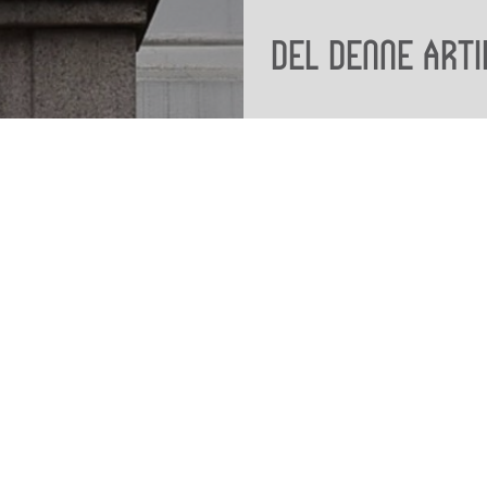
Del denne arti
Viden
Tilgæng
Nyere tid
Tilgæng
Samlingen på Viborg
Museum
Publikationer
org
Projekter og netværk
Arkæologi