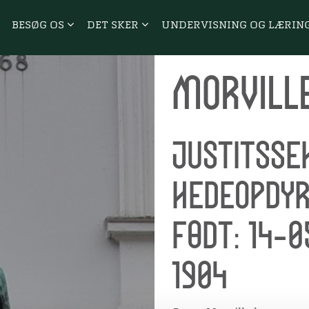
BESØG OS
DET SKER
UNDERVISNING OG LÆRIN
Morvill
Justitsse
hedeopdy
Født: 14-0
1904