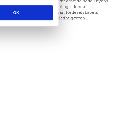
org Morville blev hædret for sit arbejde både i byens
ste. Han blev dannebrogsmand og ridder af
OK
 der på Hjultorvet i Viborg foran Hedeselskabets
en statue af ham udført af billedhuggeren L.