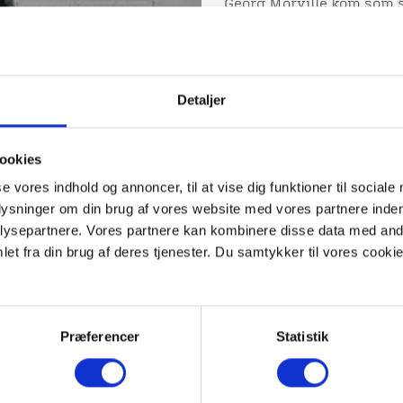
Georg Morville kom som st
tyske kolonier på Alhede
heder rundt om Viborg, o
den jyske natur.
Georg Morville blev studen
Detaljer
hvorefter han vendte tilb
overretsprokurator, indti
en stilling han havde til
ookies
begyndte i 1853, da han
se vores indhold og annoncer, til at vise dig funktioner til sociale
stærkt medtaget egekrat, 
plysninger om din brug af vores website med vores partnere inden
Året efter mødte han prem
ysepartnere. Vores partnere kan kombinere disse data med andr
som leder af anlægget af
et fra din brug af deres tjenester. Du samtykker til vores cookie
boede tæt ved hinanden i
Sammen blev de egentlige 
bestyrelsen indtil sin dø
Da Morville vendte tilbag
Præferencer
Statistik
Danmarks arealmæssigt s
5.000 tdr. land lynghede
I 1896 var der kun 393 tdr