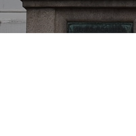
Besøg os
Om Viborg Museum
Museum Wibergis
Kontakt os
Domkirkekvarteret
Museets strategi
De fem Halder
Privatlivspolitik
Hvolris Jernalderlandsby
Bliv medlem af Vib
Museumsforening
E' Bindstouw
Viborg Museums
årsberetning