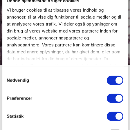
Denne hjemmeside bruger cookies
Vi bruger cookies til at tilpasse vores indhold og
annoncer, til at vise dig funktioner til sociale medier og til
at analysere vores trafik. Vi deler også oplysninger om
din brug af vores website med vores partnere inden for
sociale medier, annonceringspartnere og
analysepartnere. Vores partnere kan kombinere disse
data med andre oplysninger, du har givet dem, eller som
de har indsamlet fra din brug af deres tjenester. Du
samtykker til vores cookies, hvis du fortsætter med at
anvende vores hjemmeside.
Samtykkevalg
Musikpavillonen
Nødvendig
Præferencer
Sankt Hans aften 2008 blev den nye Borgvold-pavillon
indviet under medvirken af filminstruktøren Nils
Malmros. Dermed kan musikere og sangere igen stå i ly
Statistik
for eventuel blæst og regn ved arrangementer i
anlægget.