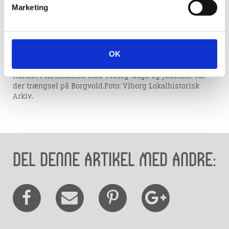
Den gamle (ældste) musikpavillon, som ses på billedet,
Marketing
blev opført i 1922. Den fine lille træbygning blev bygget
af de tre håndværkere i forgrunden: tømrer Peter
Kristensen (eller Kristiansen!), lærling Harald Thrane og
tømrer Viggo Thomsen. Musikere tog straks pavillonen i
OK
brug til friluftskoncerter. Både regimentets musikkorps
og andre orkestre spillede for et stort publikum; ikke
mindst i forbindelse med Viborg-dage og jubilæer var
der trængsel på Borgvold.Foto: Viborg Lokalhistorisk
Arkiv.
Del denne artikel med andre: