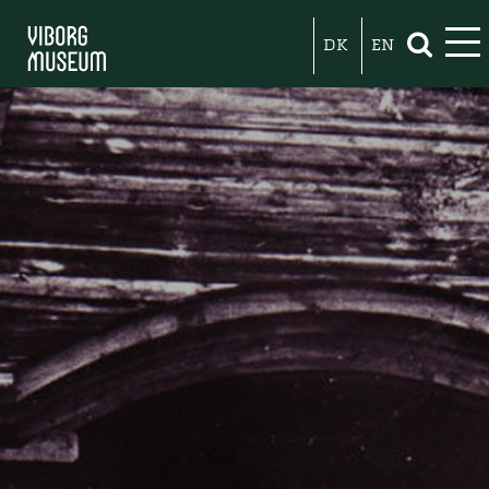
DK
EN