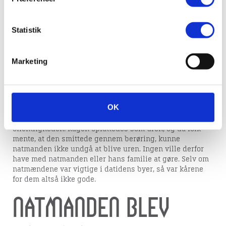
erhverv
Statistik
Natmandens funktion i 1700-tallet var at tømme byens
Marketing
natpotter og indsamle affald og døde dyr. Desuden var
han bødlens hjælper, og fordi han kom i berøring med
dømte forbrydere og med døde ting, betragtede man ham
som uren.
OK
En forbryder kunne eksempelvis blive idømt
kagstrygning, dvs. bundet til en pæl og pisket foran
offentligheden. Kagen opfattedes som uren, og da folk
mente, at den smittede gennem berøring, kunne
natmanden ikke undgå at blive uren. Ingen ville derfor
have med natmanden eller hans familie at gøre. Selv om
natmændene var vigtige i datidens byer, så var kårene
for dem altså ikke gode.
Natmanden blev