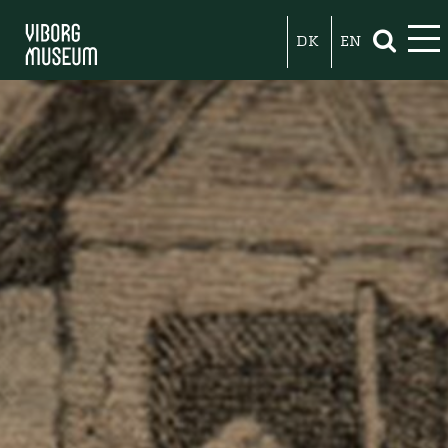
DK
EN