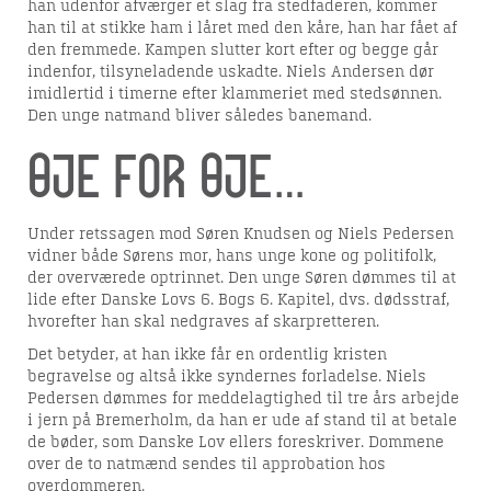
han udenfor afværger et slag fra stedfaderen, kommer
han til at stikke ham i låret med den kåre, han har fået af
den fremmede. Kampen slutter kort efter og begge går
indenfor, tilsyneladende uskadte. Niels Andersen dør
imidlertid i timerne efter klammeriet med stedsønnen.
Den unge natmand bliver således banemand.
Øje for øje…
Under retssagen mod Søren Knudsen og Niels Pedersen
vidner både Sørens mor, hans unge kone og politifolk,
der overværede optrinnet. Den unge Søren dømmes til at
lide efter Danske Lovs 6. Bogs 6. Kapitel, dvs. dødsstraf,
hvorefter han skal nedgraves af skarpretteren.
Det betyder, at han ikke får en ordentlig kristen
begravelse og altså ikke syndernes forladelse. Niels
Pedersen dømmes for meddelagtighed til tre års arbejde
i jern på Bremerholm, da han er ude af stand til at betale
de bøder, som Danske Lov ellers foreskriver. Dommene
over de to natmænd sendes til approbation hos
overdommeren.