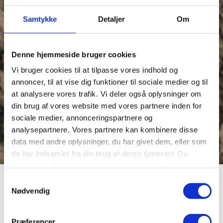
Samtykke
Detaljer
Om
Denne hjemmeside bruger cookies
Vi bruger cookies til at tilpasse vores indhold og
annoncer, til at vise dig funktioner til sociale medier og til
at analysere vores trafik. Vi deler også oplysninger om
din brug af vores website med vores partnere inden for
sociale medier, annonceringspartnere og
analysepartnere. Vores partnere kan kombinere disse
data med andre oplysninger, du har givet dem, eller som
de har indsamlet fra din brug af deres tjenester. Du
samtykker til vores cookies, hvis du fortsætter med at
anvende vores hjemmeside.
En natmands ulyksalighed
Samtykkevalg
Nødvendig
Et nødvendigt
Præferencer