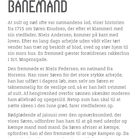
banemand
At sult og nød ofte var natmandens lod, viser historien
fra 1715 om Søren Knudsen, der efter et klammeri med
sin stedfader, Niels Andersen, kommer på kant med
loven. Efter en lang dags arbejde uden vådt eller tørt
vender han træt og beskidt af blod, sved og støv hjem til
sin mors hus. En fremmed gæster forældrenes rakkerhus
i Sct. Mogensgade.
Den fremmede er Niels Pedersen, en natmand fra
Horsens. Han roser Søren for det store stykke arbejde,
han har udført i dagens løb, men selv om Søren er
taknemmelig for de venlige ord, så er han helt svimmel
af sult. Af hengivenhed overfor sønnen skænker moderen
ham øllebrød og spegesild. Netop som han skal til at
sætte skeen i den lune grød, farer stedfaderen op.
Rødglødende af jalousi over den opmærksomhed, der
vises Søren, udfordrer han ham til at gå med udenfor og
kæmpe mand mod mand. Da Søren afviser at kæmpe,
opfordres han af den fremmede til at tage kampen op. Da