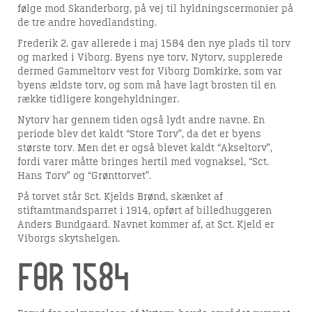
følge mod Skanderborg, på vej til hyldningscermonier på
de tre andre hovedlandsting.
Frederik 2. gav allerede i maj 1584 den nye plads til torv
og marked i Viborg. Byens nye torv, Nytorv, supplerede
dermed Gammeltorv vest for Viborg Domkirke, som var
byens ældste torv, og som må have lagt brosten til en
række tidligere kongehyldninger.
Nytorv har gennem tiden også lydt andre navne. En
periode blev det kaldt “Store Torv”, da det er byens
største torv. Men det er også blevet kaldt “Akseltorv”,
fordi varer måtte bringes hertil med vognaksel, “Sct.
Hans Torv” og “Grønttorvet”.
På torvet står Sct. Kjelds Brønd, skænket af
stiftamtmandsparret i 1914, opført af billedhuggeren
Anders Bundgaard. Navnet kommer af, at Sct. Kjeld er
Viborgs skytshelgen.
Før 1584