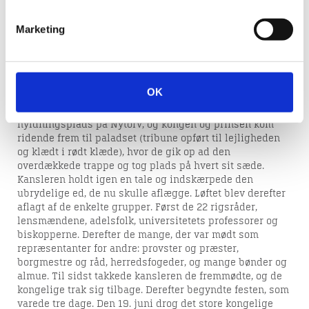
deltagere foruden kongen, Frederik 2., og hans sikkert
ganske store følge. Og det i en by, som næppe havde
Marketing
mere 3.000 indbyggere.
På hyldningsdagen holdt kongens kansler, Niels Kaas,
først en tale med henvisning til beslutningen om at lade
prinsen kejse og kåre til (kommende) konge af Danmark
OK
og Norge. Derefter gik hoffolk, rigsråder, den menige
adel, gejstligheden, borgere og bønder ind på den nye
hyldningsplads på Nytorv, og kongen og prinsen kom
ridende frem til paladset (tribune opført til lejligheden
og klædt i rødt klæde), hvor de gik op ad den
overdækkede trappe og tog plads på hvert sit sæde.
Kansleren holdt igen en tale og indskærpede den
ubrydelige ed, de nu skulle aflægge. Løftet blev derefter
aflagt af de enkelte grupper. Først de 22 rigsråder,
lensmændene, adelsfolk, universitetets professorer og
biskopperne. Derefter de mange, der var mødt som
repræsentanter for andre: provster og præster,
borgmestre og råd, herredsfogeder, og mange b
ønder og
almue. Til sidst takkede kansleren de fremmødte, og de
kongelige trak sig tilbage. Derefter begyndte festen, som
varede tre dage. Den 19. juni drog det store kongelige