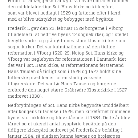
Forud for anlæggelsen af Nytorv, havde området rummet
den middelalderlige Sct. Hans kirke og kirkegård,
som var blevet nedlagt i 1529 og årtierne efter i færd
med at blive udstykket og bebygget med bygårde.
Frederik 1. gav den 23. februar 1529 borgerne i Viborg
tilladelse til at nedrive byens 12 sognekirker, og i stedet
benytte sorte- og gråbrødrenes store klosterkirker som
sogne kirker. Det var kulminationen på den tidlige
reformation i Viborg 1526-29. N
etop Sct. Hans kirke og
Viborg var n
øglebyen for reformationen i Danmark, idet
det var i Sct. Hans kirke, at reformationens førstemand
Hans
Tausen så tidligt som i 1526 og 1527 holdt sine
lutherske prædikener for en stadig voksede
tilhørerskare. Det var før Hans Tausen og borgerne
erobrede den noget større Gråbrødre Klosterkirke i 1527
(nedrevet 1830).
Nedbrydningen af Sct. Hans Kirke begyndte umiddelbart
efter kongens tilladelse i 1529, men kirketårnet rummede
byens stormklokke og blev stående til 1584. Dette år blev
tårnet og et ukendt antal nyopførte bygårde på den
tidligere kirkegård nedrevet på Frederik 2.s befaling i
januar 1584, så pladsen kunne jævnes og brolægges