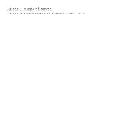
Billede 1: Musik på torvet.
Billede 2: Markedsdag på Nytorv i 1880-1885.
Del denne artikel med andre: