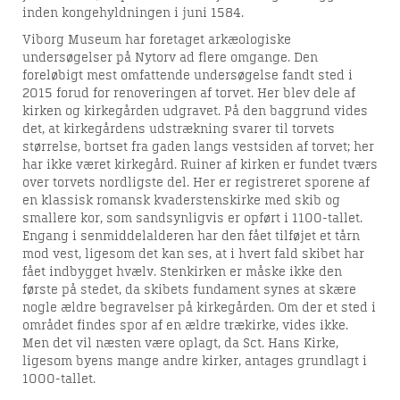
inden kongehyldningen i juni 1584.
Viborg Museum har foretaget arkæologiske
undersøgelser på Nytorv ad flere omgange. Den
foreløbigt mest omfattende undersøgelse fandt sted i
2015 forud for renoveringen af torvet. Her blev dele af
kirken og kirkegården udgravet. På den baggrund vides
det, at kirkegårdens udstrækning svarer til torvets
størrelse, bortset fra gaden langs vestsiden af torvet; her
har ikke været kirkegård. Ruiner af kirken er fundet tværs
over torvets nordligste del. Her er registreret sporene af
en klassisk romansk kvaderstenskirke med skib og
smallere kor, som sandsynligvis er opført i 1100-tallet.
Engang i senmiddelalderen har den fået tilføjet et tårn
mod vest, ligesom det kan ses, at i hvert fald skibet har
fået indbygget hvælv. Stenkirken er måske ikke den
første på stedet, da skibets fundament synes at skære
nogle ældre begravelser på kirkegården. Om der et sted i
området findes spor af en ældre trækirke, vides ikke.
Men det vil næsten være oplagt, da Sct. Hans Kirke,
ligesom byens mange andre kirker, antages grundlagt i
1000-tallet.