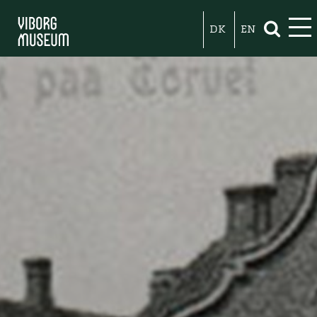
DK
EN