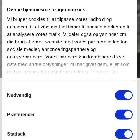
Denne hjemmeside bruger cookies
Vi bruger cookies til at tilpasse vores indhold og
annoncer, til at vise dig funktioner til sociale medier og til
at analysere vores trafik. Vi deler også oplysninger om
din brug af vores website med vores partnere inden for
sociale medier, annonceringspartnere og
analysepartnere. Vores partnere kan kombinere disse
data med andre oplysninger, du har givet dem, eller som
de har indsamlet fra din brug af deres tjenester. Du
samtykker til vores cookies, hvis du fortsætter med at
anvende vores hjemmeside.
Nytorv
Samtykkevalg
Nødvendig
Nytorv blev anlagt i 1584, da pladsen skulle anvendes til
Præferencer
hyldningen af den 7-årige prins Christian, den senere
kong Christian
4.
Den storslåede begivenhed fandt sted den 16. juni 1584 i
Statistik
overværelse af mere end 1500 indkaldte fornemme