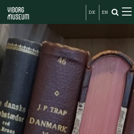
DK
EN