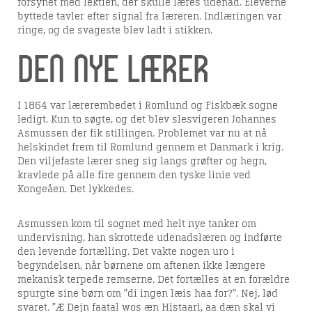
forsynet med lektien, der skulle læres udenad. Eleverne
byttede tavler efter signal fra læreren. Indlæringen var
ringe, og de svageste blev ladt i stikken.
Den nye lærer
I 1864 var lærerembedet i Romlund og Fiskbæk sogne
ledigt. Kun to søgte, og det blev slesvigeren Johannes
Asmussen der fik stillingen. Problemet var nu at nå
helskindet frem til Romlund gennem et Danmark i krig.
Den viljefaste lærer sneg sig langs grøfter og hegn,
kravlede på alle fire gennem den tyske linie ved
Kongeåen. Det lykkedes.
Asmussen kom til sognet med helt nye tanker om
undervisning, han skrottede udenadslæren og indførte
den levende fortælling. Det vakte nogen uro i
begyndelsen, når børnene om aftenen ikke længere
mekanisk terpede remserne. Det fortælles at en forældre
spurgte sine børn om ”di ingen læis haa for?”. Nej, lød
svaret. ”Æ Dejn faatal wos æn Histaari, aa dæn skal vi