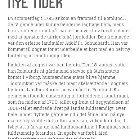
Nye tider
En sommerdag i 1795 ankom en fremmed til Romlund. I
de følgende uger kunne bønderne iagttage ham, mens
han vandrede rundt på marker og overdrev travlt optaget
med at opmåle de talrige små jordlodder. Den fremmede
var den erfarne landmåler Adolf Fr. Schuchardt. Han var
kommet til sognet for at udarbejde et kort med en helt ny
fordeling af landbrugsjorden.
I midten af august var han færdig. Den 18. august satte
han Romlunds ni gårdmænd stævne på Stiftsamtets
kontor i Viborg, husmændene måtte blive hjemme.
Tidspunktet var måske det mest skelsættende i sognets
historie. Landboreformerne var nået til Romlund. En
gennemgribende omlægning af forholdene i landbruget,
som fra midten af 1700-tallet og frem til begyndelsen af
1800-tallet ændrede livet på landet fuldstændigt. Over
hele landet flyttede gårdene ud i det åbne land på nye
marker og skabte det kulturlandskab, vi kender i dag. I
løbet af få år var de små landbosamfund i Romlund sogn
fuldstændig forandret. En epoke var forbi. Med