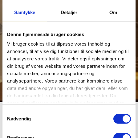
Samtykke
Detaljer
Om
Denne hjemmeside bruger cookies
Vi bruger cookies til at tilpasse vores indhold og
annoncer, til at vise dig funktioner til sociale medier og til
at analysere vores trafik. Vi deler også oplysninger om
din brug af vores website med vores partnere inden for
sociale medier, annonceringspartnere og
analysepartnere. Vores partnere kan kombinere disse
data med andre oplysninger, du har givet dem, eller som
de har indsamlet fra din brug af deres tjenester. Du
samtykker til vores cookies, hvis du fortsætter med at
anvende vores hjemmeside.
Romlund Sogn
Samtykkevalg
Nødvendig
Præferencer