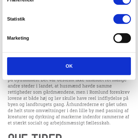
Landsbyen
Romlund er en forteklyngeby. Landsbyens gårde lå fra de
Statistik
tidligste tider i en klynge omkring det centrale
fællesareal, forten, hvor landsbyens husdyr blev samlet
om natten. Forten var allemandseje og udnyttedes til
Marketing
kollektive formål. Det var her mændene satte hinanden
stævne for at drøfte landsbyens anliggender og
tilrettelægge jordens dyrkning under ledelse af
oldermanden.
OK
Både gård- og husmænd havde pligt til at møde op på
stævnet, når oldermanden gik igennem gaderne og slog
på bytrommen. Det var bestemt ikke tilfældet ret mange
andre steder i landet, at husmænd havde samme
rettigheder som gårdmændene, men i Romlund foreskrev
lovene at både høj og lav skulle have reel indflydelse på
byen og landbrugets gang. Århundrederne er gået uden
de helt store omvæltninger i den lille by med pasning af
kreaturer og dyrkning af markerne indenfor rammerne af
et stærkt socialt og arbejdsmæssigt fællesskab.