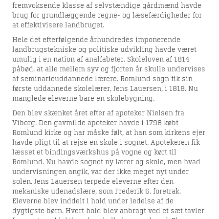
fremvoksende klasse af selvstændige gårdmænd havde
brug for grundlæggende regne- og læsefærdigheder for
at effektivisere landbruget.
Hele det efterfølgende århundredes imponerende
landbrugstekniske og politiske udvikling havde været
umulig i en nation af analfabeter. Skoleloven af 1814
påbød, at alle mellem syv og fjorten år skulle undervises
af seminarieuddannede lærere. Romlund sogn fik sin
første uddannede skolelærer, Jens Lauersen, i 1818. Nu
manglede eleverne bare en skolebygning.
Den blev skænket året efter af apoteker Nielsen fra
Viborg. Den gavmilde apoteker havde i 1798 købt
Romlund kirke og har måske følt, at han som kirkens ejer
havde pligt til at rejse en skole i sognet. Apotekeren fik
læsset et bindingsværkshus på vogne og kørt til
Romlund. Nu havde sognet ny lærer og skole, men hvad
undervisningen angik, var der ikke meget nyt under
solen. Jens Lauersen terpede eleverne efter den
mekaniske udenadslære, som Frederik 6. foretrak.
Eleverne blev inddelt i hold under ledelse af de
dygtigste børn. Hvert hold blev anbragt ved et sæt tavler