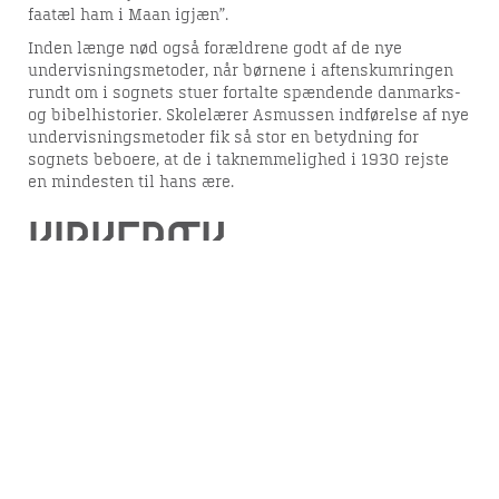
faatæl ham i Maan igjæn”.
Inden længe nød også forældrene godt af de nye
undervisningsmetoder, når børnene i aftenskumringen
rundt om i sognets stuer fortalte spændende danmarks-
og bibelhistorier. Skolelærer Asmussen indførelse af nye
undervisningsmetoder fik så stor en betydning for
sognets beboere, at de i taknemmelighed i 1930 rejste
en mindesten til hans ære.
Kirkebæk
I Romlund sogns østlige del på grænsen mellem
engstrøg og velafdrænet agerland finder vi et af
kommunens mindste bysamfund, Kirkebæk. Bebyggelsen
kendes helt tilbage fra 1263 i formen Kirkæbek. Navnets
oprindelse forsvinder i fortidens tåger, men har
formentlig rod i kirkelige ejendomsbesiddelser på
stedet. En egentlig bydannelse har her aldrig fundet
sted.
Til gengæld ligger her en bygning, som engang var