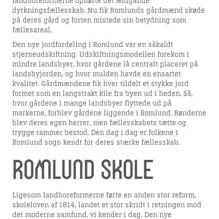
landboreformerne ophørte det ældgamle
dyrkningsfællesskab. Nu fik Romlunds gårdmænd skøde
på deres gård og forten mistede sin betydning som
fællesareal.
Den nye jordfordeling i Romlund var en såkaldt
stjerneudskiftning. Udskiftningsmodellen forekom i
mindre landsbyer, hvor gårdene lå centralt placeret på
landsbyjorden, og hvor mulden havde en ensartet
kvalitet. Gårdmændene fik hver tildelt et stykke jord
formet som en langstrakt kile fra byen ud i heden. Så,
hvor gårdene i mange landsbyer flyttede ud på
markerne, forblev gårdene liggende i Romlund. Bønderne
blev deres egen herrer, men fællesskabets tætte og
trygge rammer bestod. Den dag i dag er folkene i
Romlund sogn kendt for deres stærke fællesskab.
Romlund skole
Ligesom landboreformerne førte en anden stor reform,
skoleloven af 1814, landet et stor skridt i retningen mod
det moderne samfund, vi kender i dag. Den nye