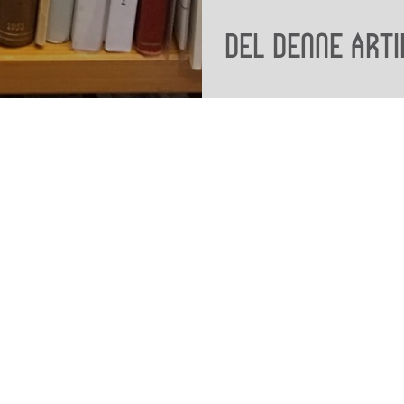
Del denne arti
Viden
Tilgæng
Nyere tid
Tilgæng
Samlingen på Viborg
Museum
Publikationer
org
Projekter og netværk
Arkæologi