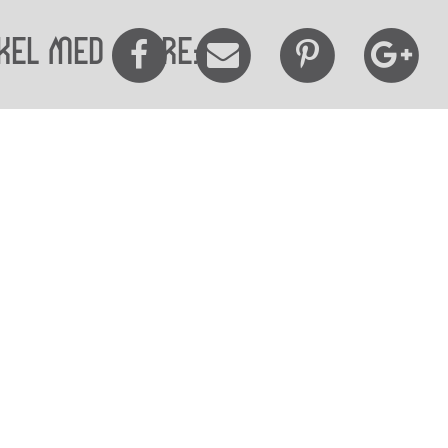
kel med andre:
elighedserklæring
Mød os her
elighed på websitet