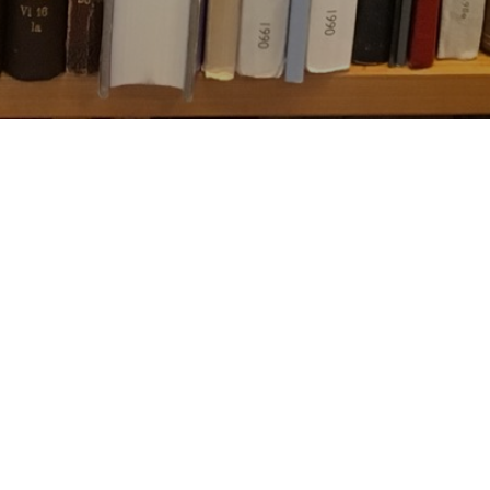
Besøg os
Om Viborg Museum
Museum Wibergis
Kontakt os
Domkirkekvarteret
Museets strategi
De fem Halder
Privatlivspolitik
Hvolris Jernalderlandsby
Bliv medlem af Vib
Museumsforening
E' Bindstouw
Viborg Museums
årsberetning