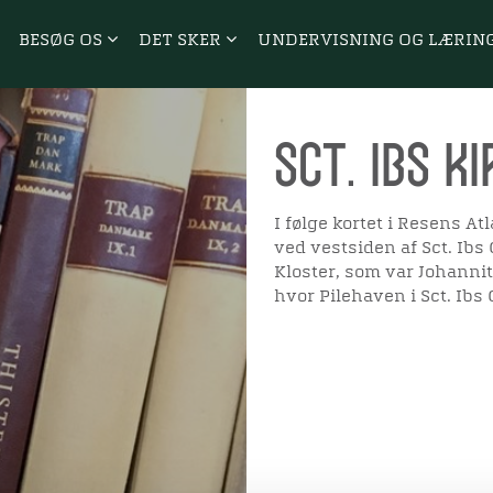
BESØG OS
DET SKER
UNDERVISNING OG LÆRIN
Sct. Ibs K
I følge kortet i Resens At
ved vestsiden af Sct. Ibs
Kloster, som var Johannit
hvor Pilehaven i Sct. Ibs 