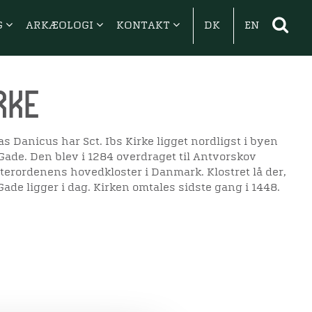
G
ARKÆOLOGI
KONTAKT
DK
EN
irke
las Danicus har Sct. Ibs Kirke ligget nordligst i byen
 Gade. Den blev i 1284 overdraget til Antvorskov
terordenens hovedkloster i Danmark. Klostret lå der,
Gade ligger i dag. Kirken omtales sidste gang i 1448.