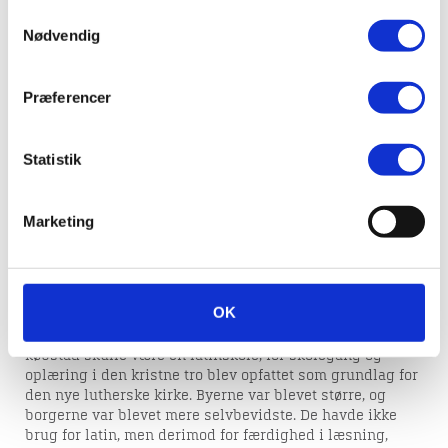
anvende vores hjemmeside.
Skolegang i Viborg i gamle
Samtykkevalg
Nødvendig
dage
Præferencer
Kirkens skoler
Statistik
Viborg var allerede fra den tidlige middelalder en
stiftsby med domkirke og biskop. Til domkirken var
Marketing
knyttet en katedralskole, og skolens statutter findes fra
1440. Der blev undervist på latin, og skolen skulle
indpode eleverne den kristne tro og oplære de dueligste
til tjeneste i den katolske kirke.
OK
I kirkeordinansen, som kongen udstedte i 1539 tre år
efter reformationen, blev det bestemt, at der i hver
købstad skulle være en latinskole, for skolegang og
oplæring i den kristne tro blev opfattet som grundlag for
den nye lutherske kirke. Byerne var blevet større, og
borgerne var blevet mere selvbevidste. De havde ikke
brug for latin, men derimod for færdighed i læsning,