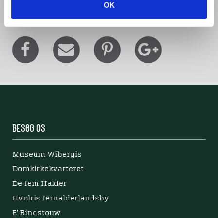
OK
Del denne artikel med andre:
Besøg os
Museum Wibergis
Domkirkekvarteret
De fem Halder
Hvolris Jernalderlandsby
E' Bindstouw