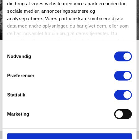
din brug af vores website med vores partnere inden for
sociale medier, annonceringspartnere og
analysepartnere. Vores partnere kan kombinere disse
data med andre oplysninger, du har givet dem, eller som
de har indsamlet fra din brug af deres tjenester. Du
samtykker til vores cookies, hvis du fortsætter med at
anvende vores hjemmeside.
Samtykkevalg
Skriversvej
Nødvendig
Præferencer
Vejen i Overlund-området er opkaldt efter Husmand Chr.
Sørensen (1879-1965), hvis slægt fik tilnavnet Skriver,
eftersom en forfader havde været byskriver i Viborg. På
Statistik
en udstykning fra Blakmosegård opførte han et
husmandssted, og det er på de dertil hørende jorde, at
vejen ligger i dag.
Marketing