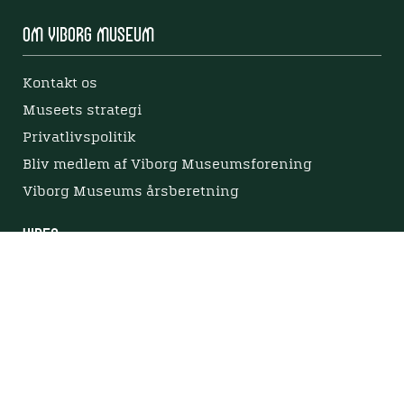
Om Viborg Museum
Kontakt os
Museets strategi
Privatlivspolitik
Bliv medlem af Viborg Museumsforening
Viborg Museums årsberetning
Viden
Nyere tid
Samlingen på Viborg Museum
Publikationer
Projekter og netværk
Arkæologi