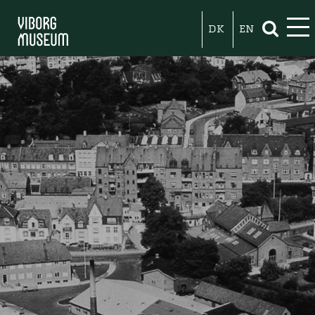
DK
EN