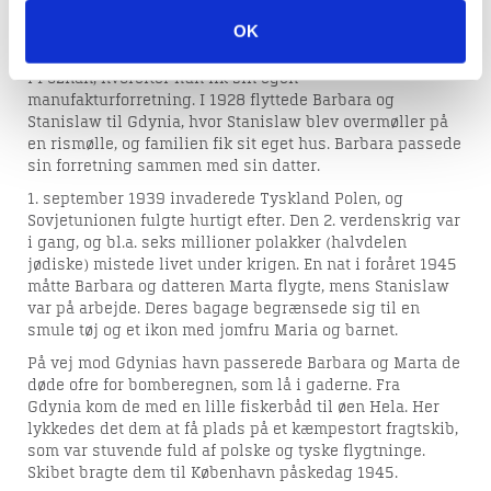
Barbara var født i Polen, i byen Krzycko, som et af syv
OK
børn af en godsforvalter. Som ung blev hun gift med sin
mand Stanislaw og arbejdede nogle år på en dampmølle
i Poznan, hvorefter hun fik sin egen
manufakturforretning. I 1928 flyttede Barbara og
Stanislaw til Gdynia, hvor Stanislaw blev overmøller på
en rismølle, og familien fik sit eget hus. Barbara passede
sin forretning sammen med sin datter.
1. september 1939 invaderede Tyskland Polen, og
Sovjetunionen fulgte hurtigt efter. Den 2. verdenskrig var
i gang, og bl.a. seks millioner polakker (halvdelen
jødiske) mistede livet under krigen. En nat i foråret 1945
måtte Barbara og datteren Marta flygte, mens Stanislaw
var på arbejde. Deres bagage begrænsede sig til en
smule tøj og et ikon med jomfru Maria og barnet.
På vej mod Gdynias havn passerede Barbara og Marta de
døde ofre for bomberegnen, som lå i gaderne. Fra
Gdynia kom de med en lille fiskerbåd til øen Hela. Her
lykkedes det dem at få plads på et kæmpestort fragtskib,
som var stuvende fuld af polske og tyske flygtninge.
Skibet bragte dem til København påskedag 1945.