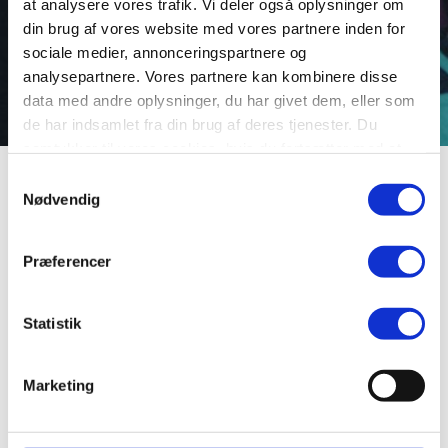
at analysere vores trafik. Vi deler også oplysninger om
din brug af vores website med vores partnere inden for
sociale medier, annonceringspartnere og
analysepartnere. Vores partnere kan kombinere disse
data med andre oplysninger, du har givet dem, eller som
de har indsamlet fra din brug af deres tjenester. Du
samtykker til vores cookies, hvis du fortsætter med at
anvende vores hjemmeside.
Skrzypczak, Barbara
Samtykkevalg
Nødvendig
Født: 02-12-1882 —
Præferencer
Død: 29-06-1971
Statistik
Barbara Skrzypczak er et eksempel på gruppen af
Marketing
Viborgs forskellige tilflyttere. Hendes tilknytning til
byen skete dog under tvungne omstændigheder – nemlig
som flygtning fra 2. verdenskrigs rædsler.