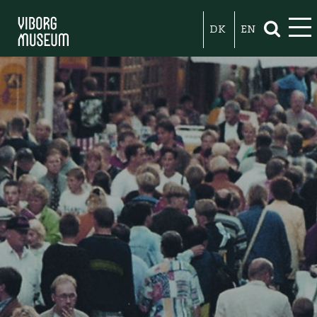
DK
EN