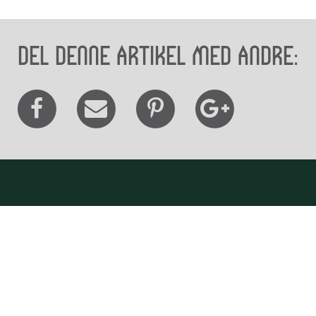
Del denne artikel med andre:
Besøg os
Museum Wibergis
Domkirkekvarteret
De fem Halder