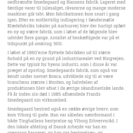
nedbrændte Smedegaard og Hansens fabrik. Lageret med
færdige varer til julesalget, råvarerne og mange moderne
maskiner gik tabt. Men fabrikationen kom snart i gang
igen. Efter en midlertidig indlogering i Søndermølle
Klædefabriks lokaler på Aarhusvej blev der hurtigt opført
en ny og større fabrik, som i løbet af de følgende blev
udvidet flere gange. Antallet af beskæftigede var på et
tidspunkt på omkring 300.
I løbet af 1960’erne flyttede fabrikken ud til større
forhold på en ny grund på industriarealet ved Ringvejen.
Dette var typisk for byens industri, som i disse år var
præget af opsving. Smedegaards fabrik, som også var
kendt under navnet Boxca, udviklede sig til at være
branchens største i Norden, og halvdelen af
produktionen blev afsat i de øvrige skandinaviske lande.
Få år inden sin død i 1985 afhændede Frands
Smedegaard sin virksomhed.
Smedegaard bestred også en række øvrige hverv, som
kom Viborg til gode. Han var således næstformand i
både Tinghallens bestyrelse og Viborg Erhvervsråd. I
den lokale afdeling af Dansk Arbejde var han en