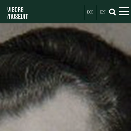
DK
EN