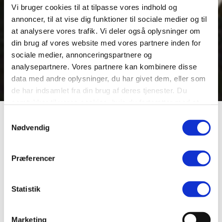
Vi bruger cookies til at tilpasse vores indhold og
annoncer, til at vise dig funktioner til sociale medier og til
at analysere vores trafik. Vi deler også oplysninger om
din brug af vores website med vores partnere inden for
sociale medier, annonceringspartnere og
analysepartnere. Vores partnere kan kombinere disse
data med andre oplysninger, du har givet dem, eller som
de har indsamlet fra din brug af deres tjenester. Du
samtykker til vores cookies, hvis du fortsætter med at
anvende vores hjemmeside.
Smedegaard, Frands Christian
Samtykkevalg
Nødvendig
Andersen
Præferencer
Fabrikant
Statistik
Født: 29-04-1915 —
Marketing