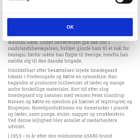
Død: 14-05-1985
Frands Smedegaard var læder- og plastikvarefabrikant i
OK
Viborg. Han var uddannet skomager og startede omkring
ti år før 2. verdenskrig sit eget skomagerværksted i Sct.
Mathias Gade. Under besættelsen gik han ind i
modstandsbevægelsen, hvilket gjorde ham til et mål for
Gestapo. Derfor måtte han flygte til Sverige, hvorfra han
meldte sig til den danske brigade.
Umiddelbart efter besættelsen lejede Smedegaard
lokaler i Fredensgade og købte en symaskine. Han
begyndte at producere brilleetuier af læder og mange
andre forskellige materialer. Kort tid efter slog
Smedegaard sig sammen med vennen Peter Giandrup
Hansen og købte en ejendom på hjørnet af Jegstrupvej og
Ringvejen. Hovedproduktionen var dametasker i plastik
og læder, samt punge, etuier, mapper og smykkeskrin.
Ved denne lejlighed blev antallet af medarbejdere
udvidet.
I 1953 – to år efter den voldsomme ASANI-brand