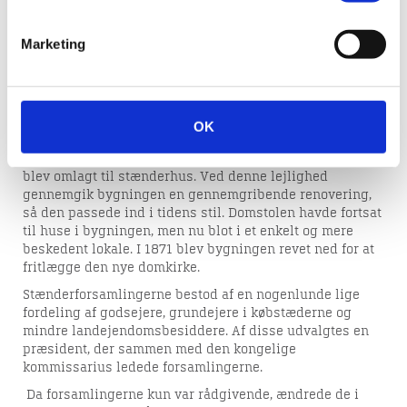
Holsten. Disse var placeret i Roskilde, Viborg, Slesvig og
Itzehoe. Stænderforsamlingerne havde til formål at
rådgive den enevældige konge ved bl.a. at diskutere nye
Marketing
lovforslag. De første forsamlinger fandt sted i 1835 og
-36, herefter afholdtes de hvert andet år.
Den viborgske stænderforsamling bestod af 55
deputerede fra Nørrejylland (Jylland nord for Kongeåen).
OK
Forsamlingerne afholdtes i det tidligere domhus, der i
forbindelse med oprettelsen af stænderforsamlingerne
blev omlagt til stænderhus. Ved denne lejlighed
gennemgik bygningen en gennemgribende renovering,
så den passede ind i tidens stil. Domstolen havde fortsat
til huse i bygningen, men nu blot i et enkelt og mere
beskedent lokale. I 1871 blev bygningen revet ned for at
fritlægge den nye domkirke.
Stænderforsamlingerne bestod af en nogenlunde lige
fordeling af godsejere, grundejere i købstæderne og
mindre landejendomsbesiddere. Af disse udvalgtes en
præsident, der sammen med den kongelige
kommissarius ledede forsamlingerne.
Da forsamlingerne kun var rådgivende, ændrede de i