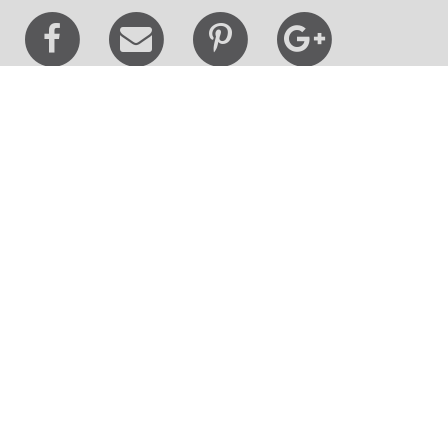
Besøg os
Museum Wibergis
Domkirkekvarteret
De fem Halder
Hvolris Jernalderlandsby
E' Bindstouw
Om Viborg Museum