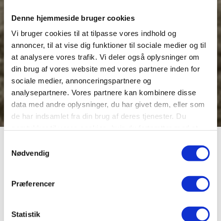
Denne hjemmeside bruger cookies
Vi bruger cookies til at tilpasse vores indhold og
annoncer, til at vise dig funktioner til sociale medier og til
at analysere vores trafik. Vi deler også oplysninger om
din brug af vores website med vores partnere inden for
sociale medier, annonceringspartnere og
analysepartnere. Vores partnere kan kombinere disse
data med andre oplysninger, du har givet dem, eller som
de har indsamlet fra din brug af deres tjenester. Du
samtykker til vores cookies, hvis du fortsætter med at
anvende vores hjemmeside.
Stænderforsamling (1834
Samtykkevalg
Nødvendig
-1848)
Præferencer
I perioden 1834-48 var der under den danske konge fire
rådgivende stænderforsamlinger. To i kongeriget
Statistik
Danmark og en i hver af hertugdømmerne Slesvig og