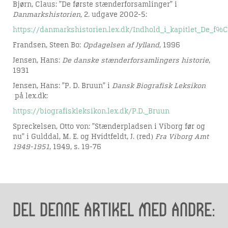
Bjørn, Claus: ”De første stænderforsamlinger” i
Danmarkshistorien,
2. udgave 2002-5:
https://danmarkshistorien.lex.dk/Indhold_i_kapitlet_De_
Frandsen, Steen Bo:
Opdagelsen af Jylland
, 1996
Jensen, Hans:
De danske stænderforsamlingers historie
,
1931
Jensen, Hans: ”P. D. Bruun” i
Dansk Biografisk Leksikon
på lex.dk:
https://biografiskleksikon.lex.dk/P.D._Bruun
Spreckelsen, Otto von: ”Stænderpladsen i Viborg før og
nu” i Gulddal, M. E. og Hvidtfeldt, J. (red)
Fra Viborg Amt
1949-1951
, 1949, s. 19-76
Del denne artikel med andre: