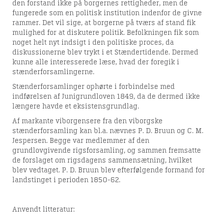
den forstand ikke på borgernes rettigheder, men de
fungerede som en politisk institution indenfor de givne
rammer. Det vil sige, at borgerne på tværs af stand fik
mulighed for at diskutere politik. Befolkningen fik som
noget helt nyt indsigt i den politiske proces, da
diskussionerne blev trykt i et Stændertidende. Dermed
kunne alle interesserede læse, hvad der foregik i
stænderforsamlingerne.
Stænderforsamlinger ophørte i forbindelse med
indførelsen af Junigrundloven 1849, da de dermed ikke
længere havde et eksistensgrundlag.
Af markante viborgensere fra den viborgske
stænderforsamling kan bl.a. nævnes P. D. Bruun og C. M.
Jespersen. Begge var medlemmer af den
grundlovgivende rigsforsamling, og sammen fremsatte
de forslaget om rigsdagens sammensætning, hvilket
blev vedtaget. P. D. Bruun blev efterfølgende formand for
landstinget i perioden 1850-62.
Anvendt litteratur: