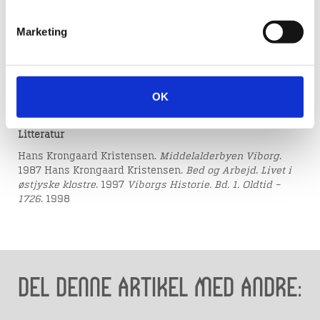
opnået gennem tiggeri, så var der dog forskelle. Det var
dog ikke tiggeri, der skabte midlerne til de store kloster i
Marketing
byerne. Disse blev erhvervet gennem de donationer, som
munkene fik af rige folk. Til gengæld for pengene fik
velgørerne læst sjælemesser for sig på deres dødsdag,
og nogle købte sig til en begravelse på klosterets
område.
OK
Af Jesper Hjermind
Litteratur
Hans Krongaard Kristensen.
Middelalderbyen Viborg
.
1987 Hans Krongaard Kristensen.
Bed og Arbejd
.
Livet i
østjyske klostre
. 1997
Viborgs Historie. Bd. 1. Oldtid
–
1726
. 1998
Del denne artikel med andre: