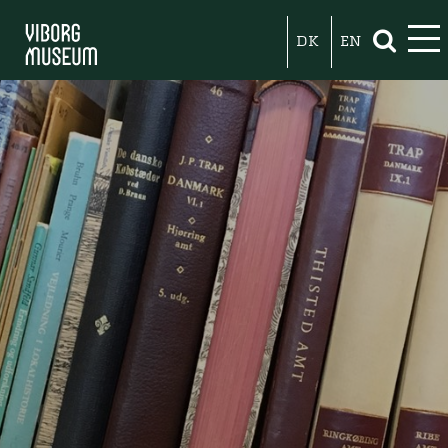
DK
EN