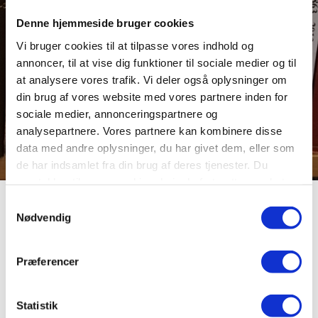
Denne hjemmeside bruger cookies
Vi bruger cookies til at tilpasse vores indhold og
annoncer, til at vise dig funktioner til sociale medier og til
at analysere vores trafik. Vi deler også oplysninger om
din brug af vores website med vores partnere inden for
sociale medier, annonceringspartnere og
analysepartnere. Vores partnere kan kombinere disse
data med andre oplysninger, du har givet dem, eller som
de har indsamlet fra din brug af deres tjenester. Du
samtykker til vores cookies, hvis du fortsætter med at
anvende vores hjemmeside.
Samtykkevalg
Tiggerklostre
Nødvendig
Præferencer
Fattigdom står som samlende overskrift for de to
munkeordner dominikanere og franciskanerne (se disse).
Bevægelserne opstod i begyndelsen af 1200-tallet, men
Statistik
skønt store lighedspunkter, de levede begge af almisser