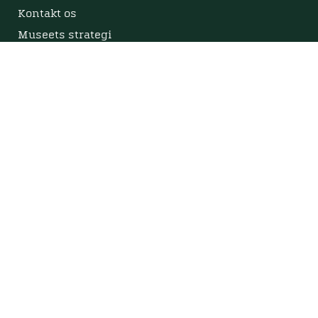
Kontakt os
Museets strategi
Privatlivspolitik
Bliv medlem af Viborg Museumsforening
Viborg Museums årsberetning
Viden
Nyere tid
Samlingen på Viborg Museum
Publikationer
Projekter og netværk
Arkæologi
Tilgængelighedserklæring