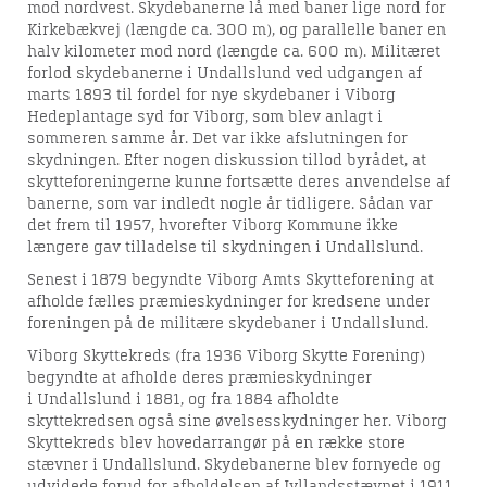
mod nordvest. Skydebanerne lå med baner lige nord for
Kirkebækvej (længde ca. 300 m), og parallelle baner en
halv kilometer mod nord (længde ca. 600 m). Militæret
forlod skydebanerne i Undallslund ved udgangen af
marts 1893 til fordel for nye skydebaner i Viborg
Hedeplantage syd for Viborg, som blev anlagt i
sommeren samme år. Det var ikke afslutningen for
skydningen. Efter nogen diskussion tillod byrådet, at
skytteforeningerne kunne fortsætte deres anvendelse af
banerne, som var indledt nogle år tidligere. Sådan var
det frem til 1957, hvorefter Viborg Kommune ikke
længere gav tilladelse til skydningen i Undallslund.
Senest i 1879 begyndte Viborg Amts Skytteforening at
afholde fælles præmieskydninger for kredsene under
foreningen på de militære skydebaner i Undallslund.
Viborg Skyttekreds (fra 1936 Viborg Skytte Forening)
begyndte at afholde deres præmieskydninger
i Undallslund i 1881, og fra 1884 afholdte
skyttekredsen også sine øvelsesskydninger her. Viborg
Skyttekreds blev hovedarrangør på en række store
stævner i Undallslund. Skydebanerne blev fornyede og
udvidede forud for afholdelsen af Jyllandsstævnet i 1911