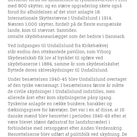
med 800 skytter, og en større opgradering skete også
forud for afholdelsen af det stort anlagte 1
8.
Internationale Skyttestævne i Undallslund i 1914.
Næsten 1.000 skytter, fordelt på de fleste europæiske
lande, kom til stævnet. Samtiden
omtalte skydebaneanlægget som det bedste i Danmark.
Ved
indgangen til
Undallslund
fra Kirkebækvej
står endnu den ottekantede pavillon, som
Viborg
Skydeselskab fik lov af byrådet til opføre ved
skydebanerne i 1884, samme år som skydeselskabet
flyttede deres skiveskydninger til Undallslund.
Under besættelsen 1940-45 blev Undallslund overtaget
af den tyske værnemagt.
I besættelsens første år måtte
de civile skydninger i Undallslund indstilles, men
allerede året efter kom skydningerne påny igang.
Tyskerne
anlagde en række bunkere, barakker og
dækningsgrave for køretøjer. Det var i en af disse, at 16
danske mænd blev henrettet i perioden 1946-49 efter at
være blevet idømt dødsstraf for landsforræderi i
forbindelse med retsopgøret efter Anden Verdenskrig.
Henrettelserne blev udført af politifolk ved skydning. De