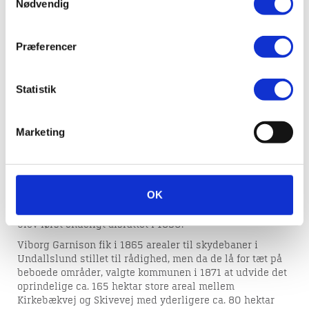
Undallslund
Nødvendig
Præferencer
I midten af 1850’erne bestod landskabet vest for Viborg
af et kæmpe hedeområde. Ved Viborg Bys og Omegns
Sparekassens 25-års jubilæum i 1853 skænkede den et
Statistik
efter datidens forhold meget stort beløb til hedens
beplantning. Denne beplantning kom senere til at bære
navnet Undallslund, idet den blev navngivet efter
Marketing
daværende fængselsinspektør, major og kammerherre
Laurits Chr. von Undall (1785-1861), der var formand for
sparekassens direktion og en af sparekassens
medstiftere i 1828.
OK
Til plantningsarbejdet stillede fængselsinspektør
Undall en del af tugthusets fanger til rådighed. Arbejdet
blev først endeligt afsluttet i 1890.
Viborg Garnison fik i 1865 arealer til skydebaner i
Undallslund stillet til rådighed, men da de lå for tæt på
beboede områder,
valgte kommunen i 1871 at udvide det
oprindelige ca. 165 hektar store areal mellem
Kirkebækvej og Skivevej med yderligere ca. 80 hektar