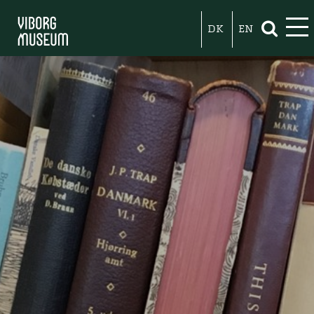
DK
EN