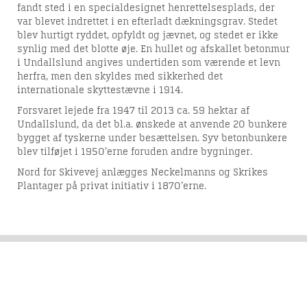
fandt sted i en specialdesignet henrettelsesplads, der
var blevet indrettet i en efterladt dækningsgrav. Stedet
blev hurtigt ryddet, opfyldt og jævnet, og stedet er ikke
synlig med det blotte øje. En hullet og afskallet betonmur
i Undallslund angives undertiden som værende et levn
herfra, men den skyldes med sikkerhed det
internationale skyttestævne i 1914.
Forsvaret lejede fra 1947 til 2013 ca. 59 hektar af
Undallslund, da det bl.a. ønskede at anvende 20 bunkere
bygget af tyskerne under besættelsen. Syv betonbunkere
blev tilføjet i 1950’erne foruden andre bygninger.
Nord for Skivevej anlægges Neckelmanns og Skrikes
Plantager på privat initiativ i 1870’erne.
Del denne artikel med andre: