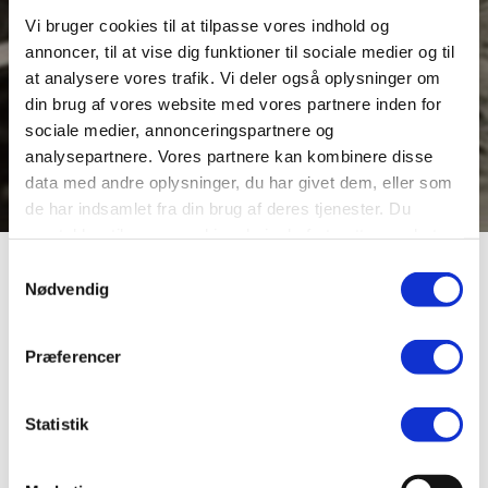
Vi bruger cookies til at tilpasse vores indhold og
annoncer, til at vise dig funktioner til sociale medier og til
at analysere vores trafik. Vi deler også oplysninger om
din brug af vores website med vores partnere inden for
sociale medier, annonceringspartnere og
analysepartnere. Vores partnere kan kombinere disse
data med andre oplysninger, du har givet dem, eller som
de har indsamlet fra din brug af deres tjenester. Du
samtykker til vores cookies, hvis du fortsætter med at
anvende vores hjemmeside.
Samtykkevalg
Viborg Kano- og
Nødvendig
Kajakklub
Præferencer
Statistik
Viborg Kano- og Kajakklub blev stiftet i juli 1922 af cand.
jur. Tage Carstensen. Formålet med klubben var at samle
alle kano og kajakinteressede i byen, afholde