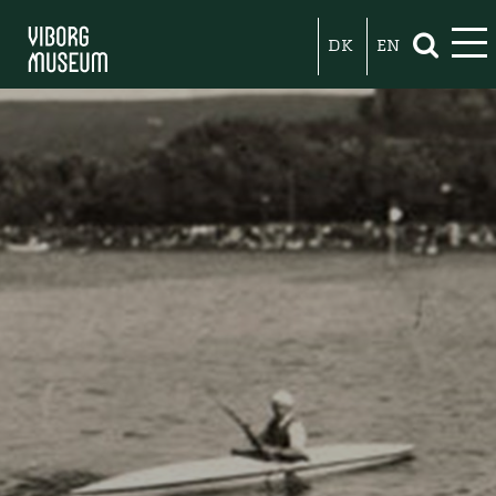
DK
EN