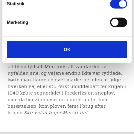
i 100 dage, og i marts skruede isen i Storebælt sig
Statistik
op til ikke mindre end 6 meter. Her ses Frederiks
dækket af sne, og snekasterne med skovlene midt
i billedet har kastet sneen op i meterhøje mure
Marketing
langs vejen. Det var snefogedens ansvar at få
vejene ryddet, og i Frederiks sogn var der udpeget
i alt 8 snefogeder. Hvervet var borgerligt ombud
og ikke særlig eftertragtet trods et lille vederlag.
OK
”Jordemodervejen” blev altid ryddet først, så hun
kunne komme hurtigt frem, når hun blev hentet
ud til en fødsel. Men hvis alt var dækket af
nyfalden sne, og vejene endnu ikke var ryddede,
kørte man i kane ud over markerne uden at følge
hverken vej eller sti. Først umiddelbart før krigen i
1940 købte sognerådet i Frederiks en sneplov,
men da benzinen var rationeret under hele
besættelsen, kom ploven først i brug efter
krigen.
Skrevet af Inger Merstrand