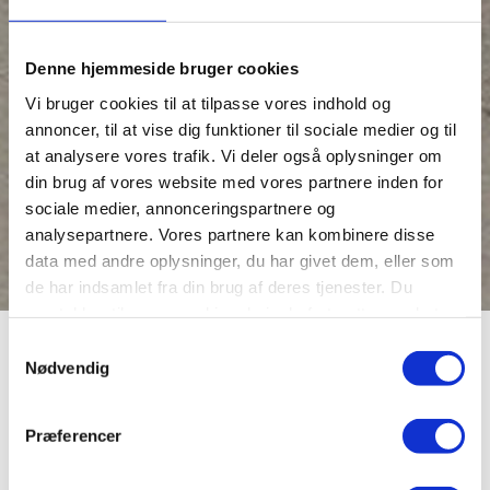
Denne hjemmeside bruger cookies
Vi bruger cookies til at tilpasse vores indhold og
annoncer, til at vise dig funktioner til sociale medier og til
at analysere vores trafik. Vi deler også oplysninger om
din brug af vores website med vores partnere inden for
sociale medier, annonceringspartnere og
analysepartnere. Vores partnere kan kombinere disse
data med andre oplysninger, du har givet dem, eller som
de har indsamlet fra din brug af deres tjenester. Du
samtykker til vores cookies, hvis du fortsætter med at
anvende vores hjemmeside.
Samtykkevalg
For 100 år siden
Nødvendig
Præferencer
Vinteren 1908-1909 var meget streng med hård
frost og masser af sne. Ringkøbing Fjord var islagt