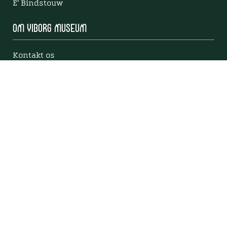
E' Bindstouw
Om Viborg Museum
Kontakt os
Museets strategi
Privatlivspolitik
Bliv medlem af Viborg Museumsforening
Viborg Museums årsberetning
Viden
Nyere tid
Samlingen på Viborg Museum
Publikationer
Projekter og netværk