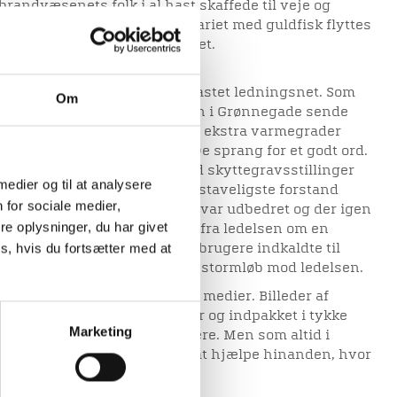
randvæsenets folk i al hast skaffede til veje og
ister. Et sted måtte også akvariet med guldfisk flyttes
ar begyndende drivis i bassinet.
t var et forsømt og overbelastet ledningsnet. Som
Om
lde måtte fjernvarmecentralen i Grønnegade sende
fremløbstemperatur. Men de ekstra varmegrader
ningsbrud i de mørnede rør. De sprang for et godt ord.
e den indre by et landskab med skyttegravsstillinger
 medier og til at analysere
værkets folk arbejdede i bogstaveligste forstand
 for sociale medier,
dt hjalp det. Så snart et brud var udbedret og der igen
e oplysninger, du har givet
rørene et andet sted. Løfterne fra ledelsen om en
s, hvis du fortsætter med at
for ikke holdes, og vrede forbrugere indkaldte til
samling. Folk var sure og løb stormløb mod ledelsen.
godt stof i de landsdækkende medier. Billeder af
om sad med klaprende tænder og indpakket i tykke
Marketing
nethinden hos landets TV-seere. Men som altid i
er også i de dage en vilje til at hjælpe hinanden, hvor