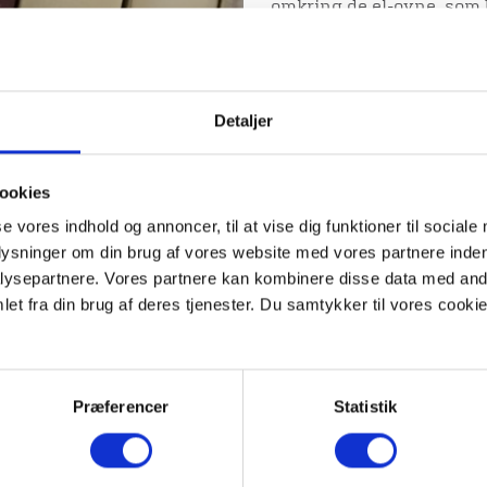
omkring de el-ovne, som b
bragte ud til især pension
i køkkenet, efter at der v
Årsagen til sammenbrudde
Detaljer
en følge af den hårde ku
vandet ud med maksimal 
forøgede risikoen for led
ookies
I løbet af få dage ligned
se vores indhold og annoncer, til at vise dig funktioner til sociale
fra en mindre krig. Varme
plysninger om din brug af vores website med vores partnere inden
under højtryk, men lige li
ysepartnere. Vores partnere kan kombinere disse data med andr
blev sat tryk på, sprang 
et fra din brug af deres tjenester. Du samtykker til vores cookie
snarlig bedring kunne der
ekstraordinær generalfor
Viborg blev også hurtigt 
frysende pensionister, s
Præferencer
Statistik
tæpper, prentede sig på 
krisesituationer, opstod d
det var nødvendigt.