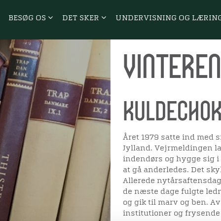
BESØG OS
DET SKER
UNDERVISNING OG LÆRIN
Vinteren
Kuldechok 
Året 1979 satte ind med sn
Jylland. Vejrmeldingen la
indendørs og hygge sig i
at gå anderledes. Det sk
Allerede nytårsaftensdag
de næste dage fulgte led
og gik til marv og ben. A
institutioner og frysende