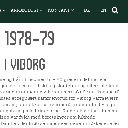
G
ARKÆOLOGI
KONTAKT
DK
EN
 1978-79
i Viborg
e og hård frost, ned til – 20 grader i det indre af
gde dermed op til ski- og skøjteture og ellers at sidde
 varmen.For mange viborgensere skulle det komme til
yldtes et regulært sammenbrud for Viborg Varmeværk.
 sprang en række fjernvarmerør i den indre by, og i
ningsbrud på ledningsbrud. Kulden krøb ind i husene
visen var fyldt med beretninger om lukkede
 familier, der krøb sammen ved ovnen i køkkenet eller