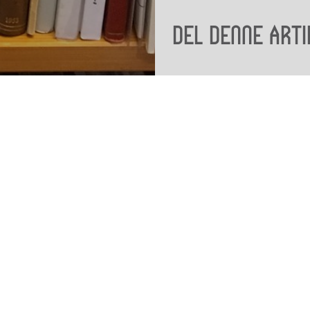
Del denne arti
Viden
Tilgæng
Nyere tid
Tilgæng
Samlingen på Viborg
Museum
Publikationer
org
Projekter og netværk
Arkæologi