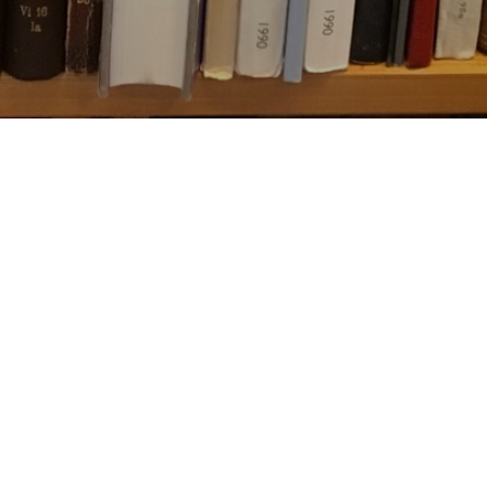
Besøg os
Om Viborg Museum
Museum Wibergis
Kontakt os
Domkirkekvarteret
Museets strategi
De fem Halder
Privatlivspolitik
Hvolris Jernalderlandsby
Bliv medlem af Vib
Museumsforening
E' Bindstouw
Viborg Museums
årsberetning