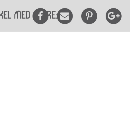
kel med andre:
elighedserklæring
Mød os her
elighed på websitet