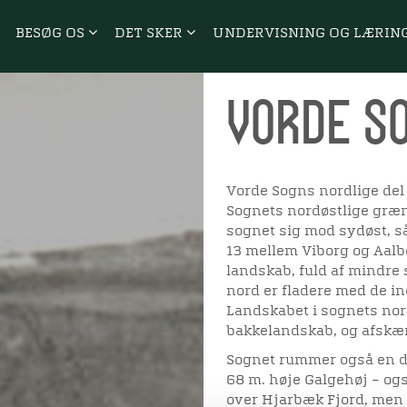
BESØG OS
DET SKER
UNDERVISNING OG LÆRIN
Vorde S
Vorde Sogns nordlige del
Sognets nordøstlige græns
sognet sig mod sydøst, så
13 mellem Viborg og Aalb
landskab, fuld af mindre
nord er fladere med de 
Landskabet i sognets nor
bakkelandskab, og afskære
Sognet rummer også en de
68 m. høje Galgehøj – og
over Hjarbæk Fjord, men n