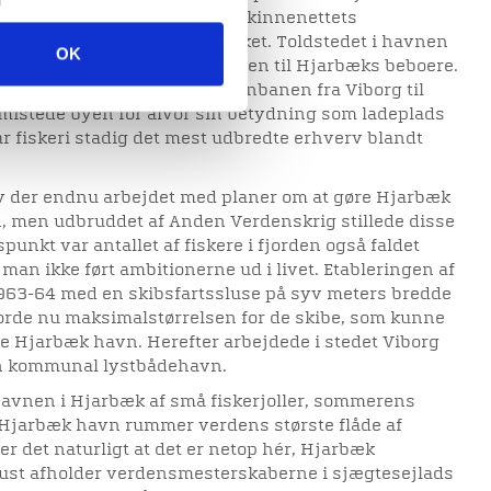
e, Struer og Lemvig godt af skinnenettets
flåde blev hurtigt indskrænket. Toldstedet i havnen
OK
kommunen overlod i 1874 havnen til Hjarbæks beboere.
 den gamle toldbygning. Da jernbanen fra Viborg til
 mistede byen for alvor sin betydning som ladeplads
ar fiskeri stadig det mest udbredte erhverv blandt
lev der endnu arbejdet med planer om at gøre Hjarbæk
n, men udbruddet af Anden Verdenskrig stillede disse
spunkt var antallet af fiskere i fjorden også faldet
 man ikke ført ambitionerne ud i livet. Etableringen af
63-64 med en skibsfartssluse på syv meters bredde
orde nu maksimalstørrelsen for de skibe, som kunne
e Hjarbæk havn. Herefter arbejdede i stedet Viborg
 en kommunal lystbådehavn.
vnen i Hjarbæk af små fiskerjoller, sommerens
 Hjarbæk havn rummer verdens største flåde af
er det naturligt at det er netop hér, Hjarbæk
gust afholder verdensmesterskaberne i sjægtesejlads