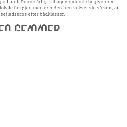
og udland. Denne årligt tilbagevendende begivenhed
okale fartøjer, men er siden hen vokset sig så stor, at
e sejladserne efter bådklasser.
den gemmer …
æk i århundreder nød godt af fjordens fisk og
tte sognebørnene længere inde i landet udnytte
elighedserklæring
Mød os her
rne. Utallige bønder har i tidens løb dyrket sognets
anden vis end det traditionelle landbrug har sognets
dnytte jorden. I visse perioder har man udvundet
elighed på websitet
skellige egne af sognet.
rdens råstoffer ved at grave mergel til brug på de
høj – som engang sås tydeligt i landskabet ved Kølsen
tte kalkholdige ler, og blev derfor udgravet og spredt
907-1934 blev der kørt ca. 120.000 vognladninger á
Kølsen Mergelleje. Det arbejdskrævende mergelleje
straffefanger fra Horsens Statsfængsel. Historikeren
 den tidligere fangekoloni i Kølsen et område, hvor det