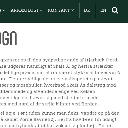
G
ARKÆOLOGI
KONTAKT
DK
EN
ogn
 grænser op til den sydøstlige ende af Hjarbæk Fjord.
e udgøres naturligt af Skals Å, og herfra strækker
 det lige præcis når at rumme et stykke af hovedvej A
org. Denne sydlige del er et småkuperet og ujævnt
 søer og mosehuller, hvorimod Skals Ås dalstrøg mod
inddæmmede og afvandede enge ved Kølsen.
dvestlige del hæver sig med sit storformede
s mod nord af de stejle klinter ved fjorden.
l høje. Før i tiden kunne man f.eks. vandre op på den
så kaldet Vorde Bavnehøj. Herfra havde en fin udsigt
u har hybenkrattet har vokset sig for højt. Det er