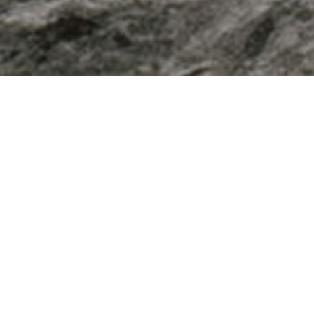
Besøg os
Om Viborg Museum
Museum Wibergis
Kontakt os
Domkirkekvarteret
Museets strategi
De fem Halder
Privatlivspolitik
Hvolris Jernalderlandsby
Bliv medlem af Vib
Museumsforening
E' Bindstouw
Viborg Museums
årsberetning