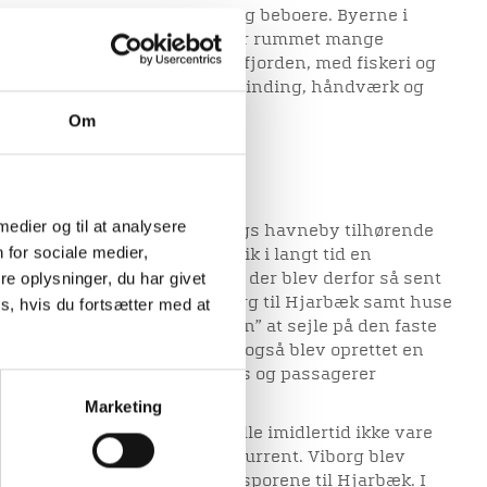
b, der bydes sognets gæster og beboere. Byerne i
 af at området traditionelt har rummet mange
 man både har haft adgang til fjorden, med fiskeri og
erne med landbrug, råstofudvinding, håndværk og
Om
i Hjarbæk
 medier og til at analysere
 betydelig ladeplads og Viborgs havneby tilhørende
 for sociale medier,
den middelalderen. Hér foregik i langt tid en
e oplysninger, du har givet
rer til og fra Viborgegnen, og der blev derfor så sent
en helt ny landevej fra Viborg til Hjarbæk samt huse
s, hvis du fortsætter med at
yndte dampskibet ”Limfjorden” at sejle på den faste
bæk-Skive. Det betød, at der også blev oprettet en
rbæk og Viborg, og både gods og passagerer
Marketing
epunkt for transporten skulle imidlertid ikke vare
banen var en væsentlig konkurrent. Viborg blev
1863, men det kneb med at få sporene til Hjarbæk. I