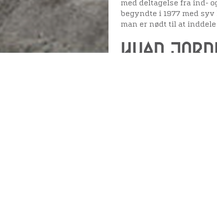
med deltagelse fra ind- 
begyndte i 1977 med syv l
man er nødt til at inddel
Hvad jor
Mens indbyggerne i Hjarb
transportmuligheder, må
Viden
Tilgæng
ressourcerne i jordareale
markjorder. Men også på 
indbyggere forstået at u
Nyere tid
Tilgæng
forskellige råstoffer i for
Samlingen på Viborg
I Kølsen udnyttede man jo
Museum
jyske hedearealer. Klint
Publikationer
org
– bestod mestendels af de
Projekter og netværk
ud på Alheden. I årene 1
10.000 kg mergel ud fra 
Arkæologi
fik sin arbejdskraft fra 
Birgit Løgstrup har kaldt