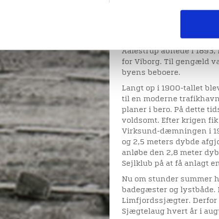
stedet nød havnene i Skiv
muligheder, og Hjarbæks 
blev nedlagt i 1865, og 
I 1894 flyttede kroen til
Aalestrup åbnede i 1893,
for Viborg. Til gengæld v
byens beboere.
Langt op i 1900-tallet b
til en moderne trafikhav
planer i bero. På dette tid
voldsomt. Efter krigen fik
Virksund-dæmningen i 19
og 2,5 meters dybde afgj
anløbe den 2,8 meter dyb
Sejlklub på at få anlagt
Nu om stunder summer ha
badegæster og lystbåde.
Limfjordssjægter. Derfor 
Sjægtelaug hvert år i au