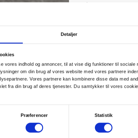
altså et varieret landska
sognet er da også præget
forskellige erhverv, idet
anden søfart, samt mark
handel.
Detaljer
Havneliv 
ookies
se vores indhold og annoncer, til at vise dig funktioner til sociale
Hjarbæk var tidligere en
plysninger om din brug af vores website med vores partnere inden
Viborg domkapitel lige si
ysepartnere. Vores partnere kan kombinere disse data med andr
væsentlig transport af va
som omkring 1845 anlagt 
et fra din brug af deres tjenester. Du samtykker til vores cookie
og magasiner. I 1858 beg
rute Aalborg-Løgstør-Hjar
fast vognrute mellem Hja
flokkedes på vejen.
Præferencer
Statistik
Hjarbæks status som knud
ved. Udbredelsen af jern
koblet på skinnenettet i 