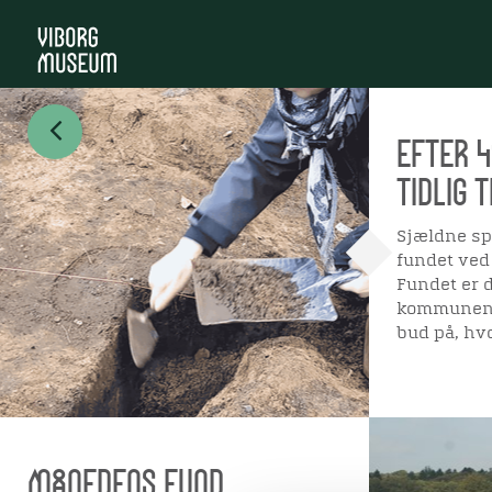
EFTER 4
TIDLIG 
Sjældne spo
fundet ved
Fundet er d
kommunen. 
bud på, hv
MÅNEDENS FUND