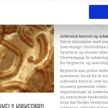
altid står klar til at rådg
behov for en arkæologisk
gelse og egentlig
Viborg Museums geografi
se.
Viborg Kommune.
Du finder kontaktoplysni
Arkivalsk kontrol og ark
Det er hensigten med mus
som muligt i forbindelse
bygherre og museet aller
tilrettelægge de arkæolo
for bygherre, og samtidig
Bygherre kan gratis bede
interesser forud for et 
arkivalsk kontrol, som in
museets generelle viden o
registreringer af arkæol
en overordnet beskrivelse
hvor der findes beskytted
KKELS KIRKEGÅRD