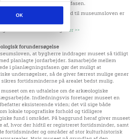
ive, også tidligt i planlægningsfasen.
ske ansvarsområde i henhold til museumsloven er
OK
nger til museets arkæologi
her >>
æologisk forundersøgelse
eumsloven, at bygherre inddrager museet så tidligt
 med planlagte jordarbejder. Samarbejde mellem
ede i planlægningsfasen gør det muligt at
giske undersøgelser, så de giver færrest mulige gener
 sikres fortidsminderne på arealet bedst mulig.
 museet om en udtalelse om de arkæologiske
anlægsarbejde. Indledningsvis foretager museet en
dbefatter eksisterende viden; det vil sige både
m lokale topografiske forhold og tidligere
ogiske fund i området. På baggrund heraf giver museet
 af, hvor der hidtil er registreret fortidsminder, samt
e fortidsminder og områder af stor kulturhistorisk