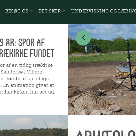
BESØG OS
DET SKER
UNDERVISNING OG LÆRIN
9 ÅR: SPOR AF
TRÆKIRKE FUNDET
r af en tidlig trækirke
 Søndersø i Viborg.
et første af sin slags i
En animation giver et
ordan kirken har set ud.