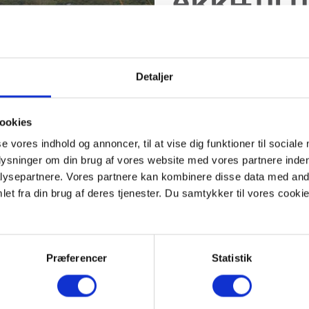
Arkæolo
Museumsloven bestemmer,
Detaljer
anlægsarbejder udføres.
ookies
se vores indhold og annoncer, til at vise dig funktioner til sociale
plysninger om din brug af vores website med vores partnere inden
ysepartnere. Vores partnere kan kombinere disse data med andr
et fra din brug af deres tjenester. Du samtykker til vores cookie
OGI OG LOVEN
modninger,
inger,
Præferencer
Statistik
indinger,
I forbindelse med anlægsp
pretninger og mange
museet, for at klarlægge 
rbejder, går museet ind i
Information om denne pro
t tilfælde og vurderer,