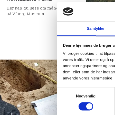
Her kan du læse om månedens fund
på Viborg Museum.
Samtykke
Denne hjemmeside bruger c
Vi bruger cookies til at tilpas
vores trafik. Vi deler også o
annonceringspartnere og anal
dem, eller som de har indsaml
ARKÆOL
anvende vores hjemmeside.
Ved bygge
Samtykkevalg
tracégravn
Nødvendig
råstofindv
naturgeno
andre jorda
hvert enkel