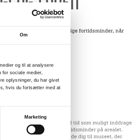
gi og loven
 at man skal sikre væsentlige fortidsminder, når
Om
 medier og til at analysere
 for sociale medier,
e oplysninger, du har givet
s, hvis du fortsætter med at
Marketing
rojekter bør du altid i så god tid som muligt inddrage
om der findes væsentlige fortidsminder på arealet.
ces kan du få ved at henvende dig til museet, der