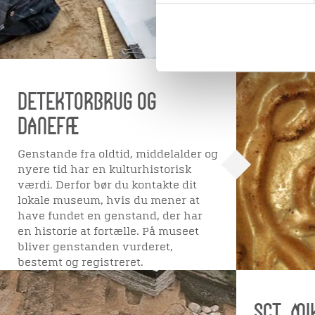
om der er 
forundersø
undersøgel
DETEKTORBRUG OG
DANEFÆ
Genstande fra oldtid, middelalder og
nyere tid har en kulturhistorisk
værdi. Derfor bør du kontakte dit
lokale museum, hvis du mener at
have fundet en genstand, der har
en historie at fortælle. På museet
bliver genstanden vurderet,
bestemt og registreret.
SCT. MI