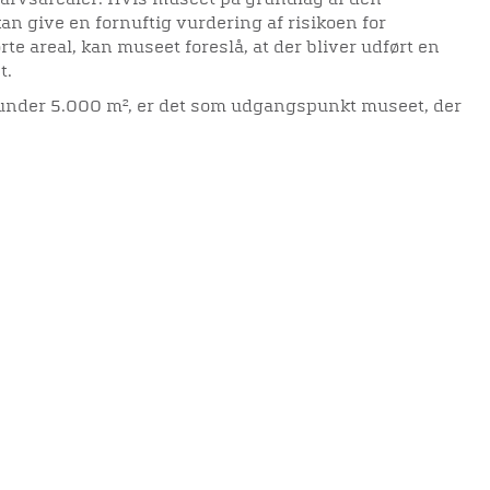
rarvsarealer. Hvis museet på grundlag af den
an give en fornuftig vurdering af risikoen for
te areal, kan museet foreslå, at der bliver udført en
t.
r under 5.000 m², er det som udgangspunkt museet, der
 Hvis arealet er over 5.000 m², eller hvis
d i den historiske bykerne i Viborg, så er der som
større forundersøgelse, som bygherren ifølge
etale for.
elighedserklæring
Mød os her
malt en prøvegravning, hvor hen mod 15-20 % af
øgegrøfter. På baggrund af forundersøgelsen kan
elighed på websitet
 karakteren og tilstanden af fortidsminderne på
ve dig en bedre rådgivning om de videre muligheder.
 resultat kan museet udregne de maksimale udgifter
tuel egentlig udgravning af fortidsminderne.
elsen kan også bruges til at tilrettelægge dit
elle udgifter til en arkæologisk undersøgelse
s. Det kan ske ved at tilpasse byggeriet indenfor
sminderne friholdes for anlægsarbejde og forbliver