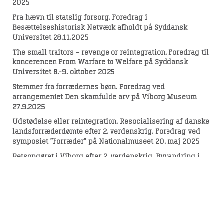
2025
Fra hævn til statslig forsorg. Foredrag i
Besættelseshistorisk Netværk afholdt på Syddansk
Universitet 28.11.2025
The small traitors – revenge or reintegration.
Foredrag til
koncerencen From Warfare to Welfare på Syddansk
Universitet 8.-9. oktober 2025
Stemmer fra forrædernes børn. Foredrag ved
arrangementet Den skamfulde arv på Viborg Museum
27.9.2025
Udstødelse eller reintegration. Resocialisering af danske
landsforræderdømte efter 2. verdenskrig. Foredrag ved
symposiet ”Forræder” på Nationalmuseet 20. maj 2025
Retsopgøret i Viborg efter 2. verdenskrig. Byvandring i
Viborg 7. maj 2025.
2024
Straf og afstraffelse i Viborg fra middelalderen til 2.
verdenskrig. Foredrag ved højskoleeftermiddag i
sognegården ved Viborg Domkirke 5. marts.