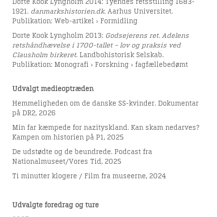
Dorte Kook Lyngholm 2014: Tyendes retsstilling 1683-
1921.
danmarkshistorien.dk
. Aarhus Universitet.
Publikation: Web-artikel › Formidling
Dorte Kook Lyngholm 2013:
Godsejerens ret. Adelens
retshåndhævelse i 1700-tallet – lov og praksis ved
Clausholm birkeret
. Landbohistorisk Selskab.
Publikation: Monografi › Forskning › fagfællebedømt
Udvalgt medieoptræden
Hemmeligheden om de danske SS-kvinder. Dokumentar
på DR2, 2026
Min far kæmpede for nazityskland. Kan skam nedarves?
Kampen om historien på P1, 2025
De udstødte og de beundrede. Podcast fra
Nationalmuseet/Vores Tid, 2025
Ti minutter klogere / Film fra museerne, 2024
Udvalgte foredrag og ture