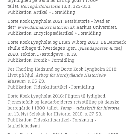
myndighed på Gammel Estrup gods i 1700-
tallet.
Herregårdshistorie
18, s. 325-333.
Publikation: Artikel > Formidling
Dorte Kook Lyngholm 2021: Retshistorie – hvad er
det?
www.danmarkshistorien.dk.
Aarhus Universitet.
Publikation: Encyclopædiartikel > Formidling
Dorte Kook Lyngholm og Brian Wiborg 2020: Da Danmark
skulle tilbage til hverdagen igen
. Jyllandsposten
4. maj
2020, sektion 1 (østudgave), s. 19.
Publikation: Kronik > Formidling
Per Thorling Hadsund og Dorte Kook Lyngholm 2018:
Livet på hjul.
Årbog for Nordjyllands Historiske
Museum,
s. 25-29.
Publikation: Tidsskriftartikel › Formidling
Dorte Kook Lyngholm 2016: Pligten til lydighed.
Tjenestefolk og landarbejderes retsstilling på danske
herregårde i 1800-tallet.
Temp – tidsskrift for historie
,
nr. 13, Nyt Selskab for Historie, 2016, s. 27-59.
Publikation: Tidsskriftsartikel› Forskning ›
fagfællebedømt