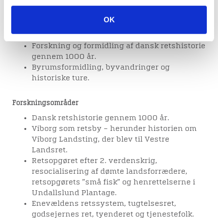
Ansvarlig for retshistorie på Viborg Museum.
OK
Udvikling af kommende udstillinger til
Museum Wibergis.
Forskning og formidling af dansk retshistorie
gennem 1000 år.
Byrumsformidling, byvandringer og
historiske ture.
Forskningsområder
Dansk retshistorie gennem 1000 år.
Viborg som retsby – herunder historien om
Viborg Landsting, der blev til Vestre
Landsret.
Retsopgøret efter 2. verdenskrig,
resocialisering af dømte landsforrædere,
retsopgørets ”små fisk” og henrettelserne i
Undallslund Plantage.
Enevældens retssystem, tugtelsesret,
godsejernes ret, tyenderet og tjenestefolk.