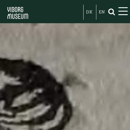
DK
EN