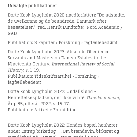
Udvalgte publikationer
Dorte Kook Lyngholm 2026 (medforfatter): ”De udstødte,
de uvelkomne og de beundrede. Danmark efter
besættelsen” (red. Henrik Lundtofte). Nord Academic /
GAD
Publikation: 3 kapitler › Forskning › fagfællebedømt
Dorte Kook Lyngholm 2023: Absolute Obedience.
Servants and Masters on Danish Estates in the
Nineteenth Century.
International Review of Social
History
, s. 1-19.
Publikation: Tidsskriftsartikel › Forskning ›
fagfællebedømt
Dorte Kook Lyngholm 2022: Undallslund –
Henrettelsespladsen, der ikke vil dø.
Danske museer
,
Årg. 35, efterår 2022, s. 15-17.
Publikation: Artikel > Formidling
Dorte Kook Lyngholm 2022: Hendes bopæl henhører
under Estrup birketing … Om brændevin, birkeret og