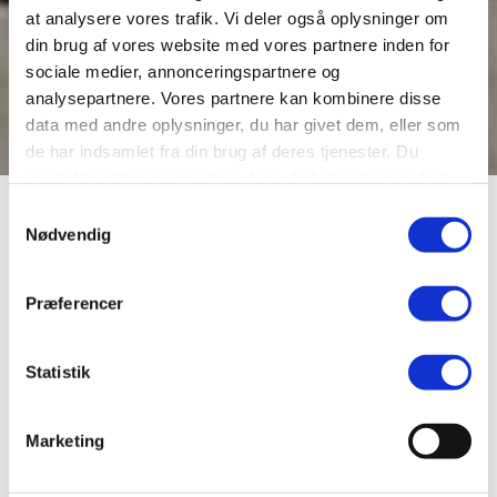
at analysere vores trafik. Vi deler også oplysninger om
din brug af vores website med vores partnere inden for
sociale medier, annonceringspartnere og
analysepartnere. Vores partnere kan kombinere disse
data med andre oplysninger, du har givet dem, eller som
de har indsamlet fra din brug af deres tjenester. Du
samtykker til vores cookies, hvis du fortsætter med at
anvende vores hjemmeside.
Dorte Kook Lyngholm
Samtykkevalg
Nødvendig
Museumsinspektør, nyere tid
Præferencer
Mail: dkl@viborg.dk
Telefon: 2434 9875
Statistik
Uddannelser
Ph.d. i historie, Aarhus Universitet.
Marketing
Arbejdsområder