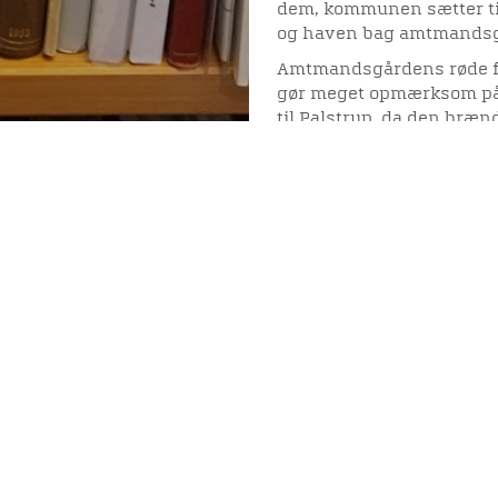
dem, kommunen sætter ti
og haven bag amtmandsgå
Amtmandsgårdens røde fa
gør meget opmærksom på s
til Palstrup, da den bræn
hvilket sikkert hang sam
adel ikke længere var så 
lå derfor øde i årtier, og
Viden
Tilgæng
offentlig overtagelse af
med stillads, mørtel og m
Janus Friedenreich døde i
Nyere tid
Tilgæng
bygherre. Det skulle omv
Samlingen på Viborg
adelsmærke – de Linde – 
Museum
adelsmærke, og det færdi
Publikationer
selv flyttede ind i huset 
org
nådigfruen. Slægten solgt
Projekter og netværk
En særlig historie knytter 
Arkæologi
gården kunne blive resid
urolige år med Napoleons