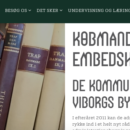
BESØG OS
DET SKER
UNDERVISNING OG LÆRIN
Købmand
embeds
De kommun
Viborgs b
I efteråret 2011 kan de 
rykke ind i et helt nyt r