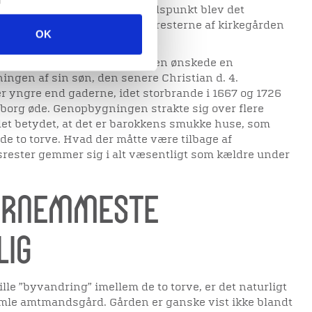
s store torv i 1584. På det tidspunkt blev det
ct. Hans kirke fjernet, mens resterne af kirkegården
OK
olagt.
 Frederik d. 2., idet majestæten ønskede en
ingen af sin søn, den senere Christian d. 4.
r yngre end gaderne, idet storbrande i 1667 og 1726
iborg øde. Genopbygningen strakte sig over flere
 det betydet, at det er barokkens smukke huse, som
e to torve. Hvad der måtte være tilbage af
rester gemmer sig i alt væsentligt som kældre under
fornemmeste
lig
ille ”byvandring” imellem de to torve, er det naturligt
mle amtmandsgård. Gården er ganske vist ikke blandt