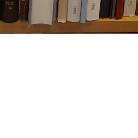
Besøg os
Om Viborg Museum
Museum Wibergis
Kontakt os
Domkirkekvarteret
Museets strategi
De fem Halder
Privatlivspolitik
Hvolris Jernalderlandsby
Bliv medlem af Vib
Museumsforening
E' Bindstouw
Viborg Museums
årsberetning