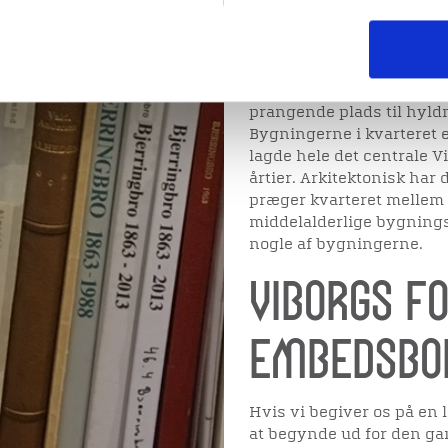
opstod dog først som byen
tilbageværende tårn fra S
blev ryddet og pladsen br
Det skete på bud fra kong
prangende plads til hyldn
Bygningerne i kvarteret e
lagde hele det centrale V
årtier. Arkitektonisk har
præger kvarteret mellem d
middelalderlige bygnings
nogle af bygningerne.
Viborgs 
embedsbo
Hvis vi begiver os på en l
at begynde ud for den ga