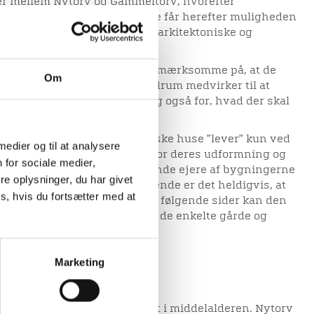
r mellem Nytorv og Gammeltorv, hvorefter
gerne til salg. Nye beboere får herefter muligheden
iborg, der rummer betydelige arkitektoniske og
 gæster udefra – er meget opmærksomme på, at de
Om
fulde huse og hyggelige gårdrum medvirker til at
. Derfor interesserer de sig også for, hvad der skal
mmes.
rieret anvendelse, og historiske huse ”lever” kun ved
 medier og til at analysere
det ske i skyldig respekt over for deres udformning og
 for sociale medier,
ste godt 275 år har de skiftende ejere af bygningerne
e oplysninger, du har givet
rskellige formål. Kendetegnende er det heldigvis, at
s, hvis du fortsætter med at
at holde dem i god stand. På de følgende sider kan den
st og billeder hente viden om de enkelte gårde og
yde
Marketing
 omkring de to torve blev lagt i middelalderen. Nytorv