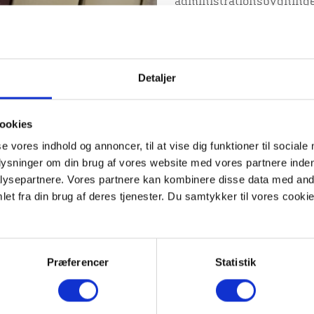
administrationsbygninge
kommunen udbyder bygnin
for at præge en bydel i V
historiske kvaliteter.
Mange viborgensere – og
Detaljer
snævre gader med de stil
fremhæve Viborgs særpræg
ske, når bygningerne rø
ookies
Chancen opstår for en va
se vores indhold og annoncer, til at vise dig funktioner til sociale
at blive brugt, blot skal 
plysninger om din brug af vores website med vores partnere inden
arkitektur. Gennem de sid
ysepartnere. Vores partnere kan kombinere disse data med andr
anvendt dem til mange fo
et fra din brug af deres tjenester. Du samtykker til vores cookie
de fleste har sørget for 
interesserede læser i tek
huses særlige historie.
Torv og g
Præferencer
Statistik
Gadeforløbene i kvarteret