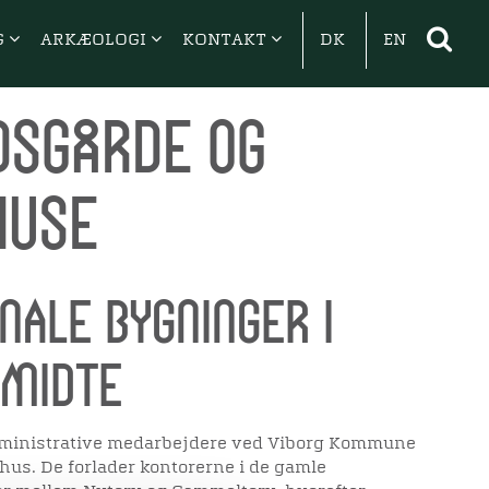
G
ARKÆOLOGI
KONTAKT
DK
EN
sgårde og
huse
ale bygninger i
ymidte
administrative medarbejdere ved Viborg Kommune
ådhus. De forlader kontorerne i de gamle