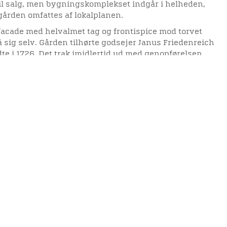
l salg, men bygningskomplekset indgår i helheden,
rden omfattes af lokalplanen.
cade med helvalmet tag og frontispice mod torvet
ig selv. Gården tilhørte godsejer Janus Friedenreich
dte i 1726. Det trak imidlertid ud med genopførelsen,
men med, at Friedenreich tillige med den øvrige jyske
flittige gæster i det nu så forarmede Viborg. Grunden
 der måtte en armvridning til i form af en trussel om
elighedserklæring
Mød os her
 brandtomten, før godsejeren fik håndværkere i gang
urerske.
midlertid i 1755, og det blev enken, som stod som
elighed på websitet
erdenen også vide. Hun anbragte sin egen slægts
i sandstenen på facaden ved siden Friedenreichs
ge byggeri var hun åbenbart så fornøjet med, at hun
i 1758. Det blev altså taget i brug som aftægtsbolig for
e den dog i 1781.
sig til stedet, idet Viborg i 1807 tilbød hoffet, at
ens for den sindssyge kong Christian d. 7. Under de
krigene ønskede hoffet, at kongen blev anbragt et