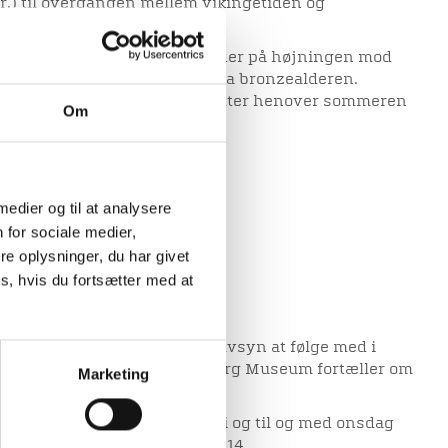
r.) til overgangen mellem vikingetiden og
100 e.Kr).
 spredt ud over arealet, mens der på højningen mod
ion af bebyggelse, særligt fra bronzealderen.
ttende fortidsminder fortsætter henover sommeren
Om
teret med nye indlæg.
on kontakt: Casper Sørensen
 medier og til at analysere
 for sociale medier,
e oplysninger, du har givet
s, hvis du fortsætter med at
meren er det muligt ved selvsyn at følge med i
rg, hvor arkæologer fra Viborg Museum fortæller om
Marketing
p nu.
 syv onsdage fra den 27. juni og til og med onsdag
e begynder rundvisningen kl. 14.