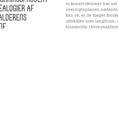
ni konstruktioner har se
ealogier af
oversigtsplanen nedenfor
alderens
kan se, er de meget forsk
udskilles som langhuse, 
je
formentlig i bronzealder
ingsprojekt om
r af bronzealderens
Viden
Tilgæng
Nyere tid
Tilgæng
Samlingen på Viborg
Museum
Publikationer
org
Projekter og netværk
Arkæologi