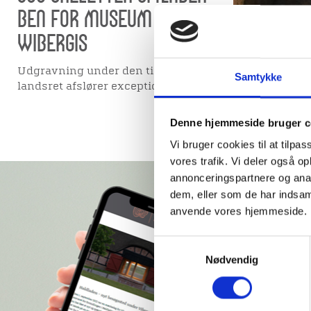
ben for Museum
Wibergis
Udgravning under den tidligere
Samtykke
landsret afslører exceptionelt fund.
Denne hjemmeside bruger c
Vi bruger cookies til at tilpas
vores trafik. Vi deler også o
annonceringspartnere og anal
dem, eller som de har indsaml
Tilmeld
anvende vores hjemmeside.
Museum
Samtykkevalg
Bliv abon
Nødvendig
nyhedsbre
gode histo
fire gange 