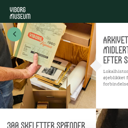
Arkivet
midler
efter 
Lokalhistor
øjeblikket
forbindels
300 skeletter spænder