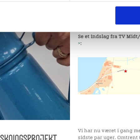
Deltagelse er gratis og t
skurvognen efter Sønders
Se et indslag fra TV Midt
>
:
Vi har nu været i gang m
rskningsprojekt
sidste par uger. Omtrent