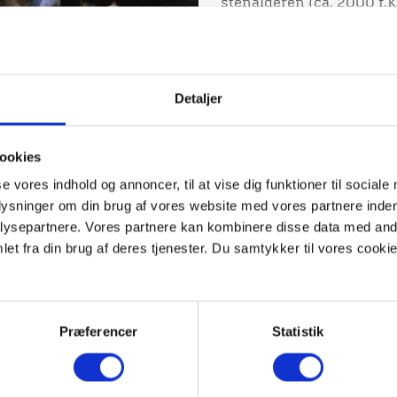
stenalderen (ca. 2000 f.K
middelalderen (ca. 1000-1
En del af sporene ligger
nordvest er en koncentrat
Udgravningen af de omfa
Detaljer
og siden her bliver opda
ookies
For yderligere informati
se vores indhold og annoncer, til at vise dig funktioner til sociale
Mobil: 41 71 91 76
plysninger om din brug af vores website med vores partnere inden
Email: c7s@viborg.dk
ysepartnere. Vores partnere kan kombinere disse data med andr
et fra din brug af deres tjenester. Du samtykker til vores cookie
 dig Viborg
s nyhedsbrev
Åben udgravning
Syv onsdage hen over som
nent på Viborg Museums
udgravningen ved Arnbje
Præferencer
Statistik
v og modtag nyheder og
det de er gang i med neto
rier fra museets verden
Der er "åben udgravning"
om året.
den 8. august. Alle gang