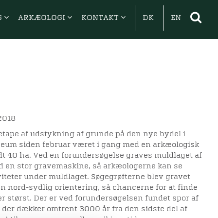
G
ARKÆOLOGI
KONTAKT
DK
EN
2018
etape af udstykning af grunde på den nye bydel i
seum siden februar været i gang med en arkæologisk
dt 40 ha. Ved en forundersøgelse graves muldlaget af
d en stor gravemaskine, så arkæologerne kan se
viteter under muldlaget. Søgegrøfterne blev gravet
n nord-sydlig orientering, så chancerne for at finde
er størst. Der er ved forundersøgelsen fundet spor af
 der dækker omtrent 3000 år fra den sidste del af