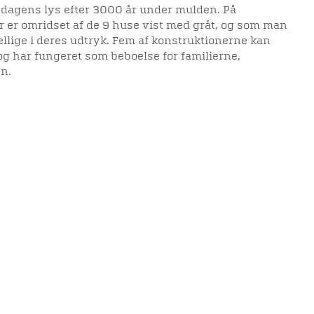
t dagens lys efter 3000 år under mulden. På
 er omridset af de 9 huse vist med gråt, og som man
ellige i deres udtryk. Fem af konstruktionerne kan
og har fungeret som beboelse for familierne,
en.
elighedserklæring
Mød os her
elighed på websitet