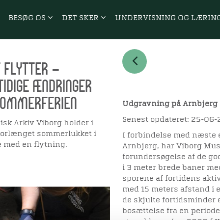
BESØG OS
DET SKER
UNDERVISNING OG LÆRIN
 flytter –
tidige ændringer
sommerferien
Udgravning på Arnbjerg
Senest opdateret: 25-06-
isk Arkiv Viborg holder i
 forlænget sommerlukket i
I forbindelse med næste 
e med en flytning.
Arnbjerg, har Viborg Mu
forundersøgelse af de go
i 3 meter brede baner me
sporene af fortidens akti
med 15 meters afstand i e
de skjulte fortidsminder 
bosættelse fra en periode