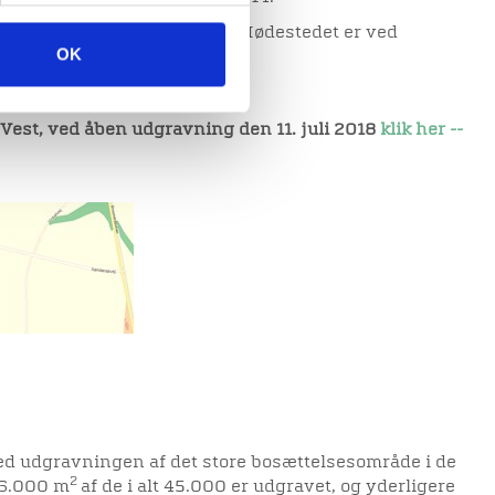
ilmelding er ikke nødvendig. Mødes
tedet er ved
OK
øvej nr. 76, Viborg.
/Vest, ved åben udgravning den 11. juli 2018
klik her --
ed udgravningen af det store bosættelsesområde i de
2
 6.000 m
af de i alt 45.000 er udgravet, og yderligere