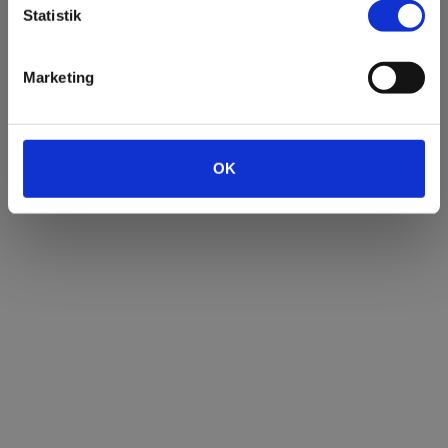
Statistik
Marketing
300 skeletter spænder ben
for Museum Wibergis
OK
Udgravning under den tidligere
landsret afslører exceptionelt fund.
Tilmeld dig Viborg Museums
nyhedsbrev
Bliv abonnent på Viborg Museums