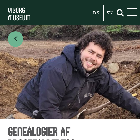
DK
EN
Genealogier af