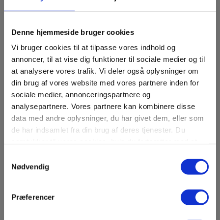
Denne hjemmeside bruger cookies
Vi bruger cookies til at tilpasse vores indhold og
annoncer, til at vise dig funktioner til sociale medier og til
at analysere vores trafik. Vi deler også oplysninger om
din brug af vores website med vores partnere inden for
sociale medier, annonceringspartnere og
analysepartnere. Vores partnere kan kombinere disse
data med andre oplysninger, du har givet dem, eller som
de har indsamlet fra din brug af deres tjenester. Du
samtykker til vores cookies, hvis du fortsætter med at
Arkivet flytter –
anvende vores hjemmeside.
Samtykkevalg
midlertidige ændringer efter
Nødvendig
sommerferien
Lokalhistorisk Arkiv Viborg holder i
Præferencer
øjeblikket forlænget sommerlukket i
forbindelse med en flytning.