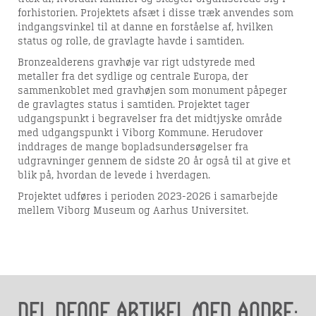
forhistorien. Projektets afsæt i disse træk anvendes som
indgangsvinkel til at danne en forståelse af, hvilken
status og rolle, de gravlagte havde i samtiden.
Bronzealderens gravhøje var rigt udstyrede med
Seneste nyheder fra
metaller fra det sydlige og centrale Europa, der
sammenkoblet med gravhøjen som monument påpeger
Viborg Museum
de gravlagtes status i samtiden. Projektet tager
udgangspunkt i begravelser fra det midtjyske område
med udgangspunkt i Viborg Kommune. Herudover
inddrages de mange bopladsundersøgelser fra
udgravninger gennem de sidste 20 år også til at give et
blik på, hvordan de levede i hverdagen.
Projektet udføres i perioden 2023-2026 i samarbejde
mellem Viborg Museum og Aarhus Universitet.
Del denne artikel med andre: