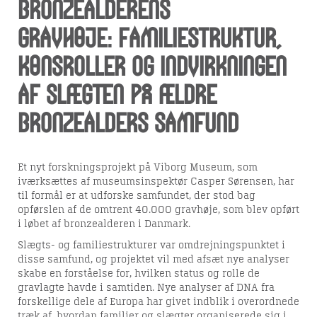
bronzealderens
gravhøje:
Familiestruktur,
kønsroller og indvirkningen
af slægten på ældre
bronzealders samfund
Et nyt forskningsprojekt på Viborg Museum, som
iværksættes af museumsinspektør Casper Sørensen, har
til formål er at udforske samfundet, der stod bag
opførslen af de omtrent 40.000 gravhøje, som blev opført
i løbet af bronzealderen i Danmark.
Slægts- og familiestrukturer var omdrejningspunktet i
disse samfund, og projektet vil med afsæt nye analyser
skabe en forståelse for, hvilken status og rolle de
gravlagte havde i samtiden. Nye analyser af DNA fra
forskellige dele af Europa har givet indblik i overordnede
træk af, hvordan familier og slægter organiserede sig i